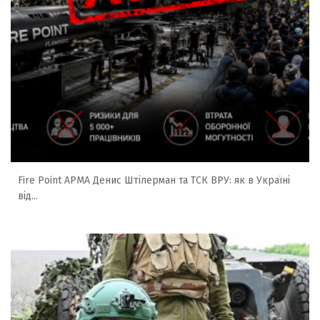
Fire Point АРМА Денис Штілерман та ТСК ВРУ: як в Україні
від...