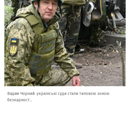
Вадим Чорний: українські суди стали тиловою зоною
безкарност...