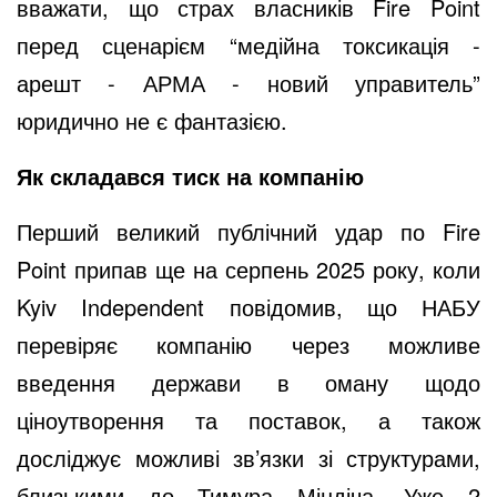
вважати, що страх власників Fire Point
перед сценарієм “медійна токсикація -
арешт - АРМА - новий управитель”
юридично не є фантазією.
Як складався тиск на компанію
Перший великий публічний удар по Fire
Point припав ще на серпень 2025 року, коли
Kyiv Independent повідомив, що НАБУ
перевіряє компанію через можливе
введення держави в оману щодо
ціноутворення та поставок, а також
досліджує можливі зв’язки зі структурами,
близькими до Тимура Міндіча. Уже 2