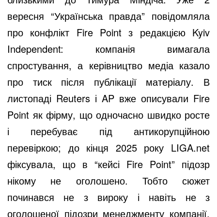
вересня “Українська правда” повідомляла
про конфлікт Fire Point з редакцією Kyiv
Independent: компанія вимагала
спростування, а керівництво медіа казало
про тиск після публікації матеріалу. В
листопаді Reuters і AP вже описували Fire
Point як фірму, що одночасно швидко росте
і перебуває під антикорупційною
перевіркою; до кінця 2025 року
LIGA.net
фіксувала, що в “кейсі Fire Point” підозр
нікому не оголошено. Тобто сюжет
починався не з вироку і навіть не з
оголошеної підозри менеджменту компанії,