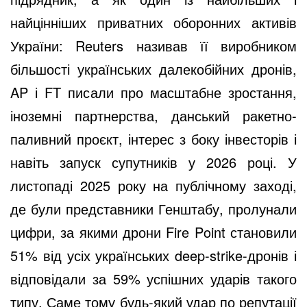
найцінніших приватних оборонних активів
України: Reuters називав її виробником
більшості українських далекобійних дронів,
AP і FT писали про масштабне зростання,
іноземні партнерства, данський ракетно-
паливний проєкт, інтерес з боку інвесторів і
навіть запуск супутників у 2026 році. У
листопаді 2025 року на публічному заході,
де були представники Генштабу, пролунали
цифри, за якими дрони Fire Point становили
51% від усіх українських deep-strike-дронів і
відповідали за 59% успішних ударів такого
типу. Саме тому будь-який удар по репутації