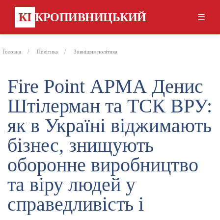
КІ
КРОПИВНИЦЬКИЙ
☰
Головна
Політика
Зовнішня політика
Fire Point АРМА Денис
Штілерман та ТСК ВРУ:
як в Україні віджимають
бізнес, знищують
оборонне виробництво
та віру людей у
справедливість і