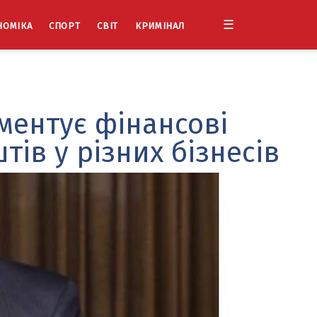
☰
НОМІКА
СПОРТ
СВІТ
КРИМІНАЛ
ментує фінансові
ів у різних бізнесів