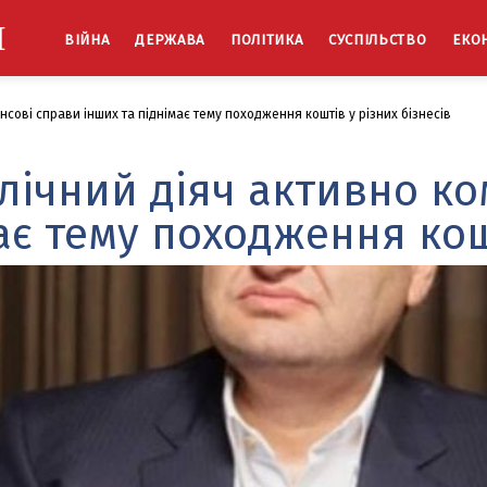
Й
ВІЙНА
ДЕРЖАВА
ПОЛІТИКА
СУСПІЛЬСТВО
ЕКО
сові справи інших та піднімає тему походження коштів у різних бізнесів
лічний діяч активно ко
ає тему походження кошт