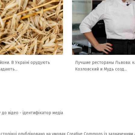
йони. В Україні орудують
Лучшие рестораны Львова: к
радають...
Козловский и Мудь созд...
 до відео - ідентифікатор медіа
 сторінці опубліковано на умовах
Creative Commons із зазначенням 