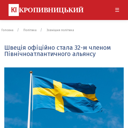
КІ
КРОПИВНИЦЬКИЙ
☰
Головна
Політика
Зовнішня політика
Швеція офіційно стала 32-м членом
Північноатлантичного альянсу