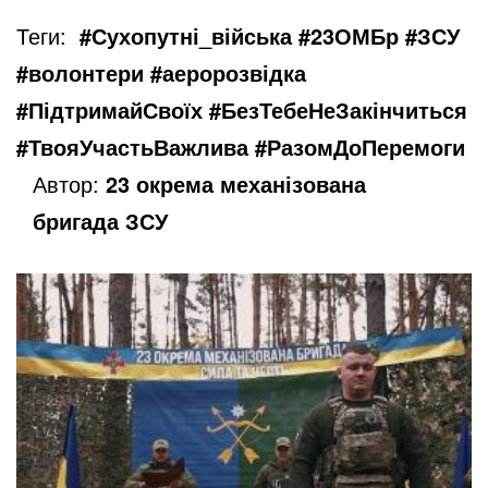
Теги:
#Сухопутні_війська #23ОМБр #ЗСУ
#волонтери #аеророзвідка
#ПідтримайСвоїх #БезТебеНеЗакінчиться
#ТвояУчастьВажлива #РазомДоПеремоги
Автор:
23 окрема механізована
бригада ЗСУ