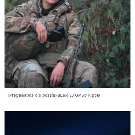
Інтерв&apos;ю з розвідницею 23 ОМБр Кірою