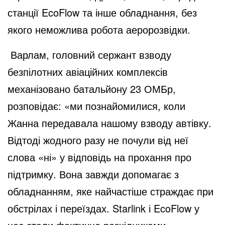
o
станції EcoFlow та інше обладнання, без
якого неможлива робота аеророзвідки.
Варлам, головний сержант взводу
безпілотних авіаційних комплексів
механізовано батальйону 23 ОМБр,
розповідає: «ми познайомилися, коли
Жанна передавала нашому взводу автівку.
Відтоді жодного разу не почули від неї
слова «ні» у відповідь на прохання про
підтримку. Вона завжди допомагає з
обладнанням, яке найчастіше страждає при
обстрілах і переїздах. Starlink і EcoFlow у