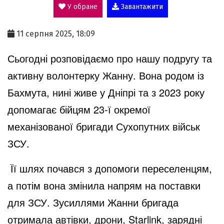
У обране
Завантажити
a
11 серпня 2025, 18:09
y
Сьогодні розповідаємо про нашу подругу та
активну волонтерку Жанну. Вона родом із
V
Бахмута, нині живе у Дніпрі та з 2023 року
допомагає бійцям 23-ї окремої
i
механізованої бригади Сухопутних військ
ЗСУ.
d
Її шлях почався з допомоги переселенцям,
а потім вона змінила напрям на поставки
e
для ЗСУ. Зусиллями Жанни бригада
отримала автівки, дрони, Starlink, зарядні