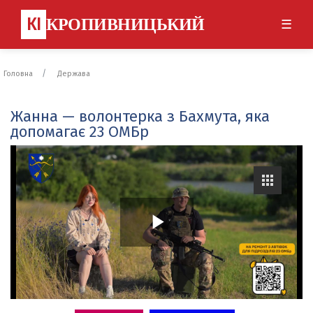
КІ
КРОПИВНИЦЬКИЙ
☰
Головна
Держава
Жанна — волонтерка з Бахмута, яка
допомагає 23 ОМБр
P
l