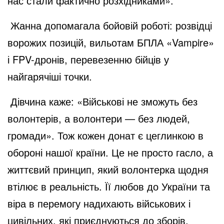
нас стали фактично розхідниками».
Жанна допомагала бойовій роботі: розвідці
ворожих позицій, вильотам БПЛА «Vampire»
і FPV-дронів, перевезенню бійців у
найгарячіші точки.
Дівчина каже: «Військові не зможуть без
волонтерів, а волонтери — без людей,
громади». Тож кожен донат є цеглинкою в
обороні нашої країни. Це не просто гасло, а
життєвий принцип, який волонтерка щодня
втілює в реальність. Її любов до України та
віра в перемогу надихають військових і
цивільних, які приєднуються до зборів.