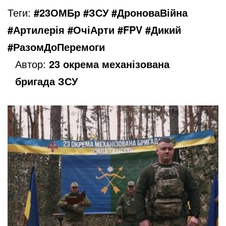
Теги:
#23ОМБр #ЗСУ #ДроноваВійна
#Артилерія #ОчіАрти #FPV #Дикий
#РазомДоПеремоги
Автор:
23 окрема механізована
бригада ЗСУ