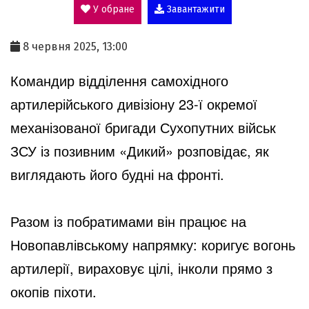
У обране
Завантажити
a
8 червня 2025, 13:00
y
Командир відділення самохідного
артилерійського дивізіону 23-ї окремої
V
механізованої бригади Сухопутних військ
ЗСУ із позивним «Дикий» розповідає, як
i
виглядають його будні на фронті.
d
Разом із побратимами він працює на
Новопавлівському напрямку: коригує вогонь
артилерії, вираховує цілі, інколи прямо з
e
окопів піхоти.