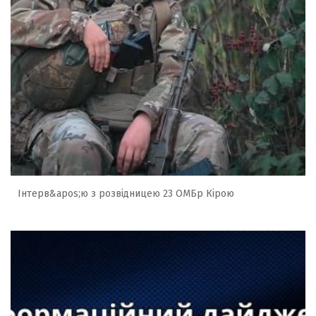
Інтерв&apos;ю з розвідницею 23 ОМБр Кірою