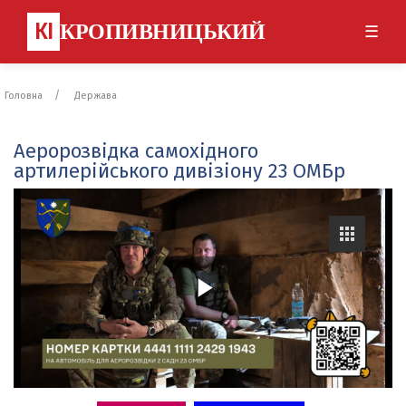
КІ
КРОПИВНИЦЬКИЙ
☰
Головна
Держава
Аеророзвідка самохідного
артилерійського дивізіону 23 ОМБр
P
l