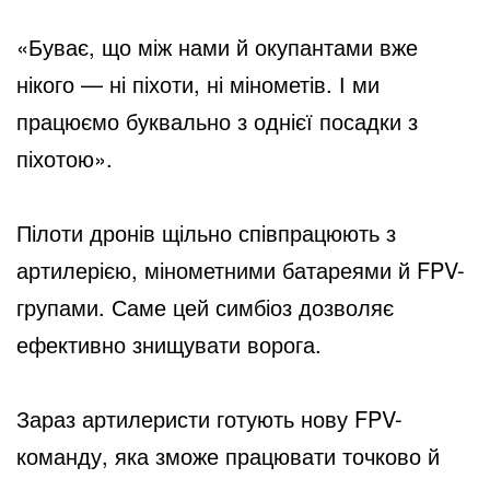
o
«Буває, що між нами й окупантами вже
нікого — ні піхоти, ні мінометів. І ми
працюємо буквально з однієї посадки з
піхотою».
Пілоти дронів щільно співпрацюють з
артилерією, мінометними батареями й FPV-
групами. Саме цей симбіоз дозволяє
ефективно знищувати ворога.
Зараз артилеристи готують нову FPV-
команду, яка зможе працювати точково й