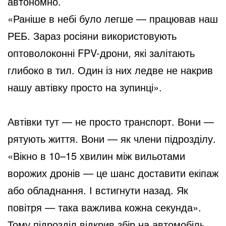
автономно.
«Раніше в небі було легше — працював наш
РЕБ. Зараз росіяни використовують
оптоволоконні FPV-дрони, які залітають
глибоко в тил. Один із них ледве не накрив
нашу автівку просто на зупинці».
Автівки тут — не просто транспорт. Вони —
рятують життя. Вони — як члени підрозділу.
«Вікно в 10–15 хвилин між вильотами
ворожих дронів — це шанс доставити екіпаж
або обладнання. І встигнути назад. Як
повітря — така важлива кожна секунда».
Тому підрозділ відкрив збір на автомобіль,