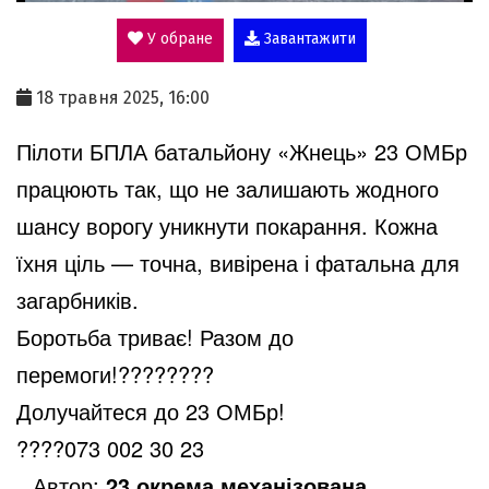
У обране
Завантажити
a
18 травня 2025, 16:00
y
Пілоти БПЛА батальйону «Жнець» 23 ОМБр
працюють так, що не залишають жодного
V
шансу ворогу уникнути покарання. Кожна
їхня ціль — точна, вивірена і фатальна для
i
загарбників.
Боротьба триває! Разом до
d
перемоги!
????????
Долучайтеся до 23 ОМБр!
????
073 002 30 23
e
Автор:
23 окрема механізована