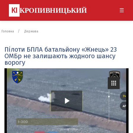
КІ
КРОПИВНИЦЬКИЙ
☰
Головна
Держава
Пілоти БПЛА батальйону «Жнець» 23
ОМБр не залишають жодного шансу
ворогу
P
l