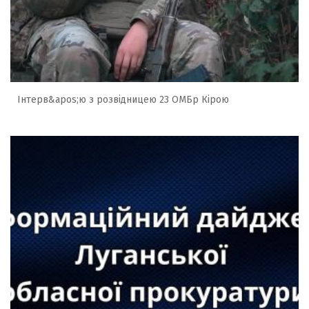
Інтерв&apos;ю з розвідницею 23 ОМБр Кірою