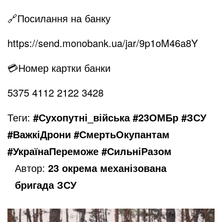
🔗
Посилання на банку
https://send.monobank.ua/jar/9p1oM46a8Y
💳
Номер картки банки
5375 4112 2122 3428
Теги:
#Сухопутні_війська #23ОМБр #ЗСУ
#ВажкіДрони #СмертьОкупантам
#УкраїнаПереможе #СильніРазом
Автор:
23 окрема механізована
бригада ЗСУ