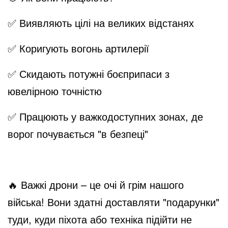
o
✅
Виявляють цілі на великих відстанях
✅
Коригують вогонь артилерії
✅
Скидають потужні боєприпаси з
ювелірною точністю
✅
Працюють у важкодоступних зонах, де
ворог почувається "в безпеці"
🔥
Важкі дрони – це очі й грім нашого
війська! Вони здатні доставляти "подарунки"
туди, куди піхота або техніка підійти не