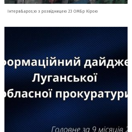
Інтерв&apos;ю з розвідницею 23 ОМБр Кірою