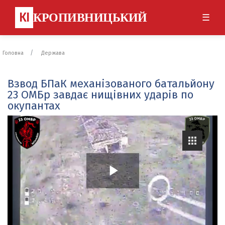
КІ
КРОПИВНИЦЬКИЙ
☰
Головна
Держава
Взвод БПаК механізованого батальйону
23 ОМБр завдає нищівних ударів по
окупантах
P
l