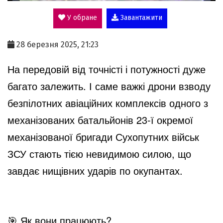
У обране
Завантажити
a
28 березня 2025, 21:23
y
На передовій від точністі і потужності дуже
багато залежить. І саме важкі дрони взводу
V
безпілотних авіаційних комплексів одного з
механізованих батальйонів 23-ї окремої
i
механізованої бригади Сухопутних військ
ЗСУ стають тією невидимою силою, що
d
завдає нищівних ударів по окупантах.
e
🎯
Як вони працюють?