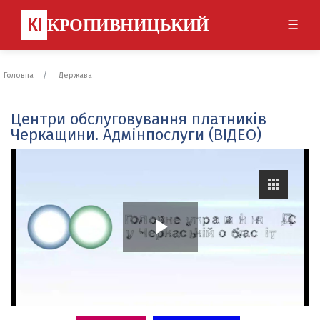
КІ
КРОПИВНИЦЬКИЙ
☰
Головна
Держава
Центри обслуговування платників
Черкащини. Адмінпослуги (ВІДЕО)
P
l