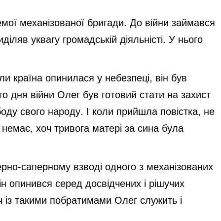
мої механізованої бригади. До війни займався
діляв уквагу громадській діяльністі. У нього
ли країна опинилася у небезпеці, він був
го дня війни Олег був готовий стати на захист
боду свого народу. І коли прийшла повістка, не
 немає, хоч тривога матері за сина була
ерно-саперному взводі одного з механізованих
ін опинився серед досвідчених і рішучих
іч із такими побратимами Олег служить і