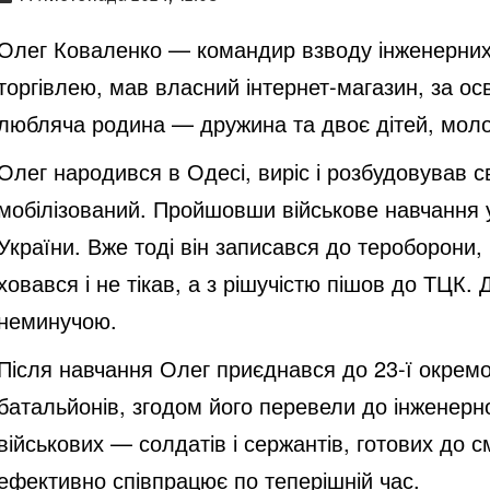
Олег Коваленко — командир взводу інженерних 
торгівлею, мав власний інтернет-магазин, за осв
любляча родина — дружина та двоє дітей, мол
Олег народився в Одесі, виріс і розбудовував св
мобілізований. Пройшовши військове навчання у 
України. Вже тоді він записався до тероборони,
ховався і не тікав, а з рішучістю пішов до ТЦК
неминучою.
Після навчання Олег приєднався до 23-ї окремо
батальйонів, згодом його перевели до інженерно
військових — солдатів і сержантів, готових до с
ефективно співпрацює по теперішній час.