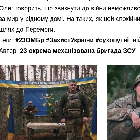
Олег говорить, що звикнути до війни неможливо,
за мир у рідному домі. На таких, як цей спокій
шлях до Перемоги.
Теги:
#23ОМБр #ЗахистУкраїни #сухопутні_віи
Автор:
23 окрема механізована бригада ЗСУ