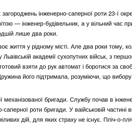
i
загороджень інженерно-саперної роти 23-ї окре
d
ітою — інженер-будівельник, а у вільний час при
одшій лише два роки.
e
оє життя у рідному місті. Але два роки тому, ко
Львівській академії сухопутних військ, з першо
o
 готовий взяти до рук автомат і боротися за сво
. Дружина його підтримала, розуміючи, що вибору
ї механізованої бригади. Службу почав в інжен
-саперної роти бригади. У ваійськовій частині в
міливих дій, для яких страху не існує. Пліч-о-пл