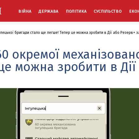
Й
ВІЙНА
ДЕРЖАВА
ПОЛІТИКА
СУСПІЛЬСТВО
ЕКО
лецької бригади стало ще легше! Тепер це можна зробити в Дії або Резерв+ за
60 окремої механізован
це можна зробити в Дії 