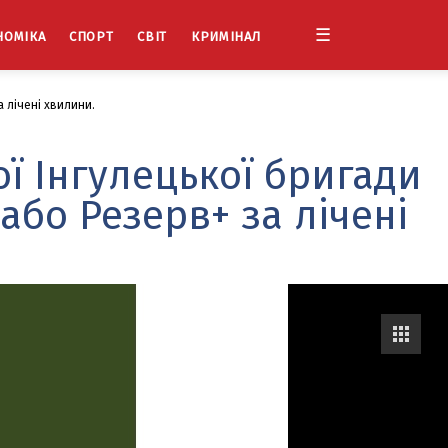
☰
НОМІКА
СПОРТ
СВІТ
КРИМІНАЛ
 лічені хвилини.
ої Інгулецької бригади
або Резерв+ за лічені