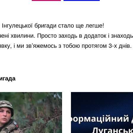
i
 Інгулецької бригади стало ще легше!
d
чені хвилини. Просто заходь в додаток і знаход
явку, і ми зв’яжемось з тобою протягом 3-х дні
e
o
игада