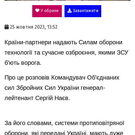
У обране
Завантажити
a
25 жовтня 2023, 13:52
y
Країни-партнери надають Силам оборони
технології та сучасне озброєння, якими ЗСУ
V
б'ють ворога.
Про це
розповів
Командувач Об'єднаних
i
сил Збройних Сил України генерал-
лейтенант Сергій Наєв.
d
За його словами, системи протиповітряної
e
оборони, які передані Україні, мають дуже