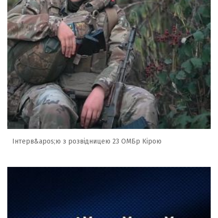
Інтерв&apos;ю з розвідницею 23 ОМБр Кірою