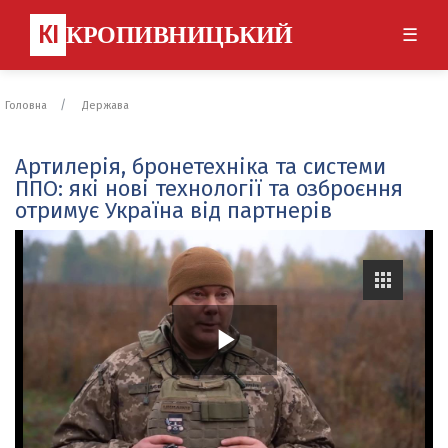
КІ
КРОПИВНИЦЬКИЙ
☰
Головна
Держава
Артилерія, бронетехніка та системи
ППО: які нові технології та озброєння
отримує Україна від партнерів
P
l