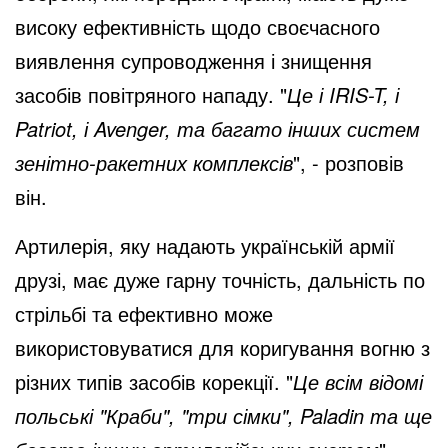
високу ефективність щодо своєчасного
o
виявлення супроводження і знищення
засобів повітряного нападу. "
Це і IRIS-T, і
Patriot, і Avenger, та багато інших систем
зенітно-ракетних комплексів
", - розповів
він.
Артилерія, яку надають українській армії
друзі, має дуже гарну точність, дальність по
стрільбі та ефективно може
використовуватися для коригування вогню з
різних типів засобів корекції. "
Це всім відомі
польські "Краби", "три сімки", Paladin та ще