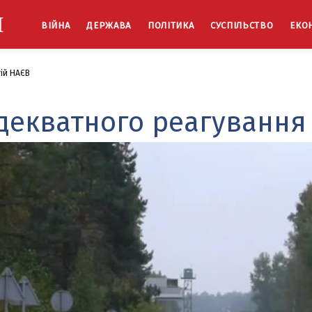
Й
ВІЙНА
ДЕРЖАВА
ПОЛІТИКА
СУСПІЛЬСТВО
ЕКО
гій НАЄВ
декватного реагування 