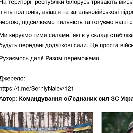
На території республіки білорусь тривають війс
п'ять полігонів, авіація та загальновійськові пі
чергою, підсилюємо пильність та готуємо наші 
Ми керуємо тими силами, які є у складі стабіл
будуть передані додаткові сили. Це проста війс
Рухаємось далі! Разом переможемо!
Джерело:
https://t.me/SerhiyNaiev/121
Автор:
Командування об'єднаних сил ЗС Укр