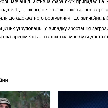
ькові навчання, активна фаза яких припадає на 2
d
дрозділи. Це, звісно, не створює військової загр
сили до адекватного реагування. Це звичайна ві
e
ізаційних угруповань. У випадку зростання заг
ькова арифметика - наших сил має бути достатн
o
аїни