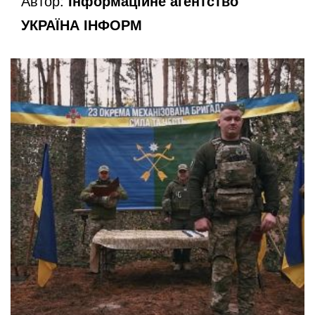
Автор:
Інформаційне агентство
УКРАЇНА ІНФОРМ
o