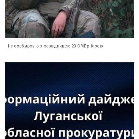
Інтерв&apos;ю з розвідницею 23 ОМБр Кірою