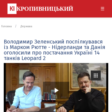
КІ
КРОПИВНИЦЬКИЙ
☰
Головна
Держава
Володимир Зеленський поспілкувався
із Марком Рютте - Нідерланди та Данія
оголосили про постачання Україні 14
танків Leopard 2
P