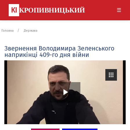
КІ
КРОПИВНИЦЬКИЙ
☰
Головна
Держава
Звернення Володимира Зеленського
наприкінці 409-го дня війни
P
l