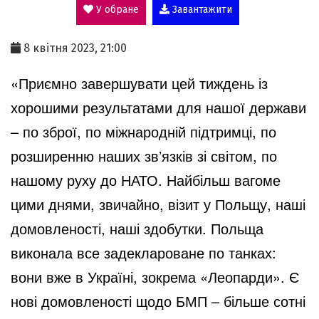
У обране
Завантажити
a
8 квітня 2023, 21:00
y
«Приємно завершувати цей тиждень із
хорошими результатами для нашої держави
V
– по зброї, по міжнародній підтримці, по
розширенню наших звʼязків зі світом, по
i
нашому руху до НАТО. Найбільш вагоме
цими днями, звичайно, візит у Польщу, наші
d
домовленості, наші здобутки. Польща
виконала все задеклароване по танках:
вони вже в Україні, зокрема «Леопарди». Є
e
нові домовленості щодо БМП – більше сотні