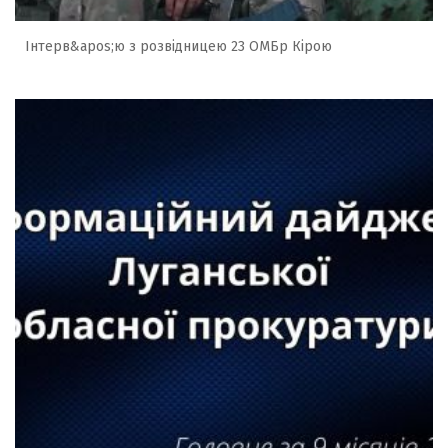
Інтерв&apos;ю з розвідницею 23 ОМБр Кірою