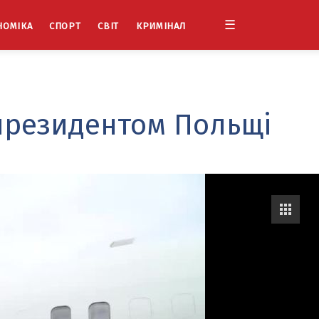
☰
НОМІКА
СПОРТ
СВІТ
КРИМІНАЛ
 президентом Польщі