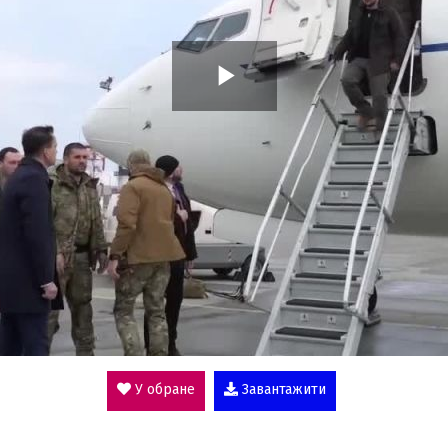
P
l
a
y
V
У обране
Завантажити