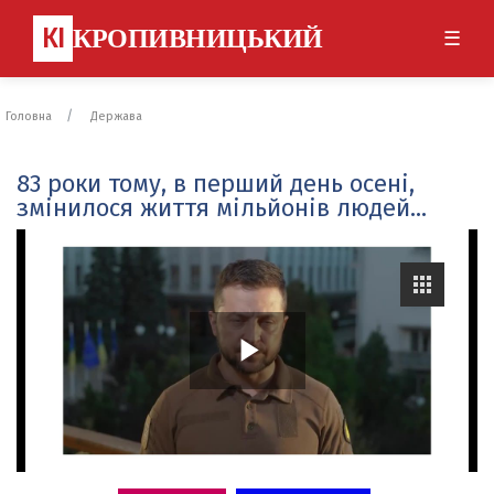
КІ
КРОПИВНИЦЬКИЙ
☰
Головна
Держава
83 роки тому, в перший день осені,
змінилося життя мільйонів людей...
P
l