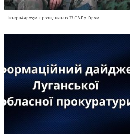
Інтерв&apos;ю з розвідницею 23 ОМБр Кірою