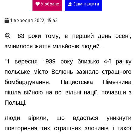
У обране
Завантажити
a
1 вересня 2022, 15:43
y
😔 83 роки тому, в перший день осені,
змінилося життя мільйонів людей...
V
"1 вересня 1939 року близько 4-ї ранку
польське місто Велюнь зазнало страшного
i
бомбардування. Нацистська Німеччина
пішла війною на всі вільні нації, почавши з
d
Польщі.
Люди вірили, що вдасться уникнути
e
повторення тих страшних злочинів і такої