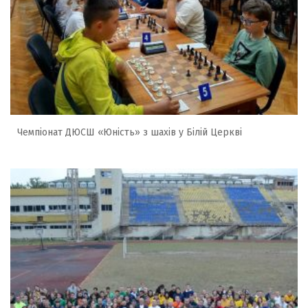
Чемпіонат ДЮСШ «Юність» з шахів у Білій Церкві