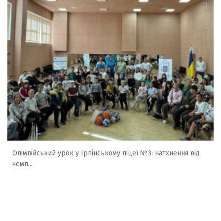
Олімпійський урок у Ірпінському ліцеї №3: натхнення від
чемп...