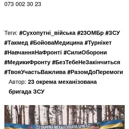
073 002 30 23
Теги:
#Сухопутні_війська #23ОМБр #ЗСУ
#Такмед #БойоваМедицина #Турнікет
#НавчанняНаФронті #СилиОборони
#МедикиФронту #БезТебеНеЗакінчиться
#ТвояУчастьВажлива #РазомДоПеремоги
Автор:
23 окрема механізована
бригада ЗСУ