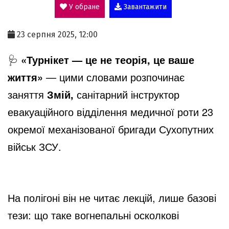
У обране
Завантажити
a
23 серпня 2025, 12:00
y
🩺
«Турнікет — це не теорія, це ваше
життя»
— цими словами розпочинає
V
заняття
Змій,
санітарний інструктор
евакуаційного відділення медичної роти 23
i
окремої механізованої бригади Сухопутних
військ ЗСУ.
d
На полігоні він не читає лекцій, лише базові
e
тези: що таке вогнепальні осколкові