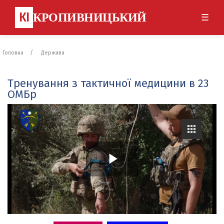
КІ
КРОПИВНИЦЬКИЙ
☰
Головна
Держава
Тренування з тактичної медицини в 23
ОМБр
P
l