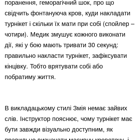
поранення, геморагічний шок, про що
o
свідчить фонтануюча кров, куди накладати
турнікет і скільки їх мати при собі (спойлер –
чотири). Медик змушує кожного виконати
дії, які у бою мають тривати 30 секунд:
правильно накласти турнікет, зафіксувати
кінцівку. Тобто врятувати собі або
побратиму життя.
В викладацькому стилі Змія немає зайвих
слів. Інструктор пояснює, чому турнікет має
бути завжди візуально доступним, як
правильно визначати масивну кровотечу, і