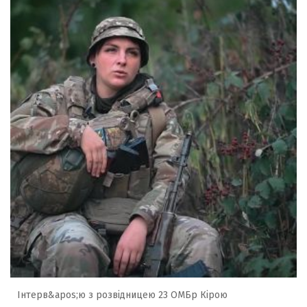
Інтерв&apos;ю з розвідницею 23 ОМБр Кірою