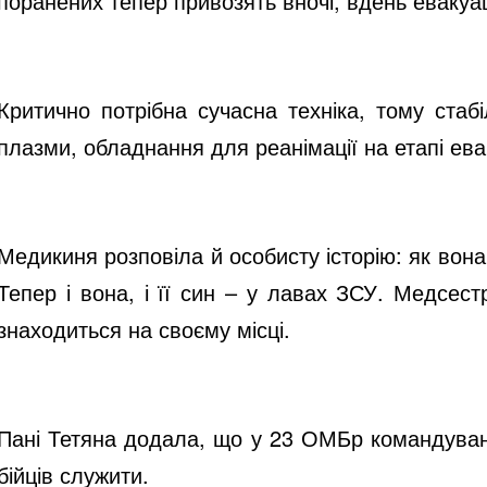
поранених тепер привозять вночі, вдень еваку
Критично потрібна сучасна техніка, тому стаб
плазми, обладнання для реанімації на етапі ева
Медикиня розповіла й особисту історію: як вона
Тепер і вона, і її син – у лавах ЗСУ. Медсес
знаходиться на своєму місці.
Пані Тетяна додала, що у 23 ОМБр командування
бійців служити.