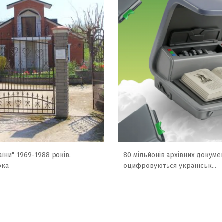
їни" 1969-1988 років.
80 мільйонів архівних докумен
рка
оцифровуються українськ...