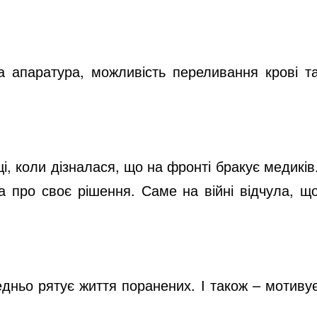
ва апаратура, можливість переливання крові т
і, коли дізналася, що на фронті бракує медиків
а про своє рішення. Саме на війні відчула, щ
едньо рятує життя поранених. І також – мотиву