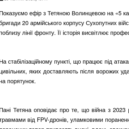
Показуємо ефір з Тетяною Волинцевою на «5 ка
бригади 20 армійського корпусу Сухопутних війс
поблизу лінії фронту. Її історія висвітлює про
На стабілізаційному пункті, що працює під ата
цивільних, яких доставляють після ворожих уд
на порятунок.
Пані Тетяна оповідає про те, що війна з 2023
травмами від FPV-дронів, уламковими поранення