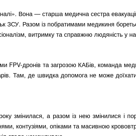
i
налі». Вона — старша медична сестра евакуацій
d
ьк ЗСУ. Разом із побратимами медикиня боретьс
фесіоналізм, витримку та справжню людяність у н
e
ками FPV-дронів та загрозою КАБів, команда мед
o
арів. Там, де швидка допомога не може доїхат
 року змінилася, а разом із нею змінилися і п
ми, контузіями, опіками та масивною крововтр