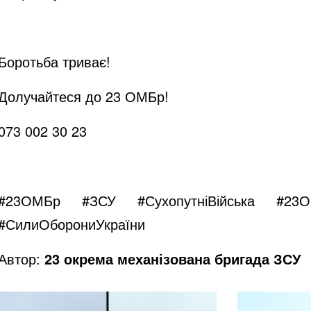
Боротьба триває!
Долучайтеся до 23 ОМБр!
073 002 30 23
#23ОМБр
#ЗСУ
#СухопутніВійська
#23
#СилиОборониУкраїни
Автор:
23 окрема механізована бригада ЗСУ