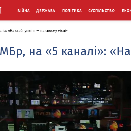
Й
ВІЙНА
ДЕРЖАВА
ПОЛІТИКА
СУСПІЛЬСТВО
ЕКО
лі»: «На стабпункті я — на своєму місці»
МБр, на «5 каналі»: «На