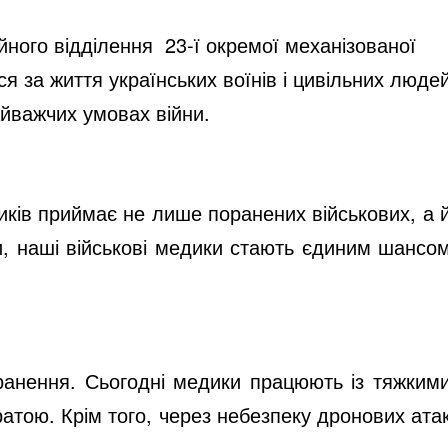
ного відділення 23-ї окремої механізованої
я за життя українських воїнів і цивільних люде
айважчих умовах війни.
иків приймає не лише поранених військових, а 
и, наші військові медики стають єдиним шансо
оранення. Сьогодні медики працюють із тяжким
атою. Крім того, через небезпеку дронових ата