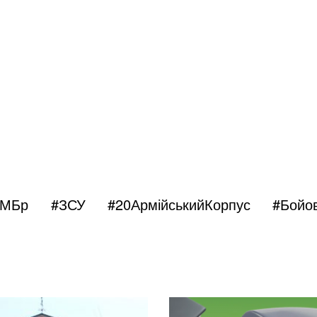
ОМБр
#ЗСУ
#20АрмійськийКорпус
#Бойов