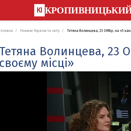
КРОПИВНИЦЬКИ
КІ
Головна
Новини України та світу
Тетяна Волинцева, 23 ОМБр, на «5 кана
Тетяна Волинцева, 23 О
своєму місці»