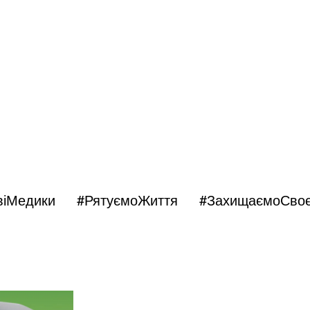
іМедики #РятуємоЖиття
#ЗахищаємоСво