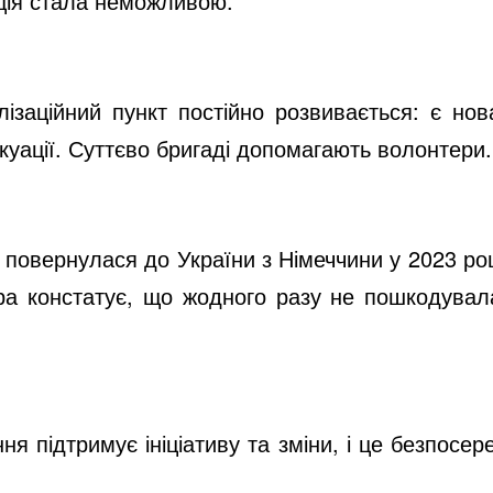
ація стала неможливою.
ілізаційний пункт постійно розвивається: є но
куації. Суттєво бригаді допомагають волонтери.
 повернулася до України з Німеччини у 2023 роц
тра констатує, що жодного разу не пошкодувал
 підтримує ініціативу та зміни, і це безпосер