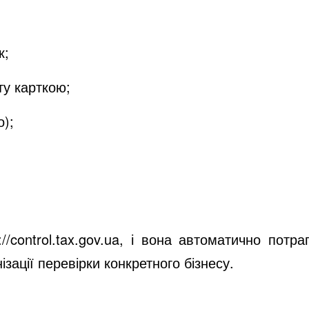
к;
у карткою;
о);
://control.tax.gov.ua
, і вона автоматично потрап
ізації перевірки конкретного бізнесу.