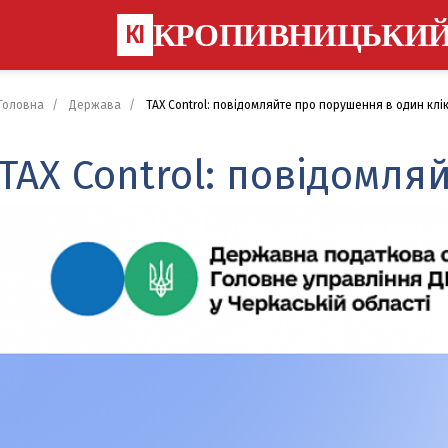
КРОПИВНИЦЬКИ
КІ
Головна
Держава
TAX Control: повідомляйте про порушення в один клі
TAX Control: повідомля