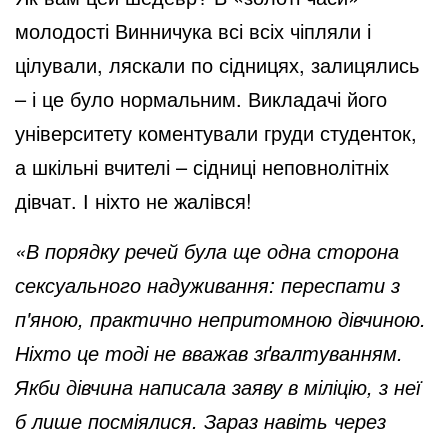
молодості Винничука всі всіх чіпляли і
цілували, ляскали по сідницях, залицялись
– і це було нормальним. Викладачі його
університету коментували груди студенток,
а шкільні вчителі – сідниці неповнолітніх
дівчат. І ніхто не жалівся!
«В порядку речей була ще одна сторона
сексуального надуживання: переспати з
п'яною, практично непритомною дівчиною.
Ніхто це тоді не вважав зґвалтуванням.
Якби дівчина написала заяву в міліцію, з неї
б лише посміялися. Зараз навіть через