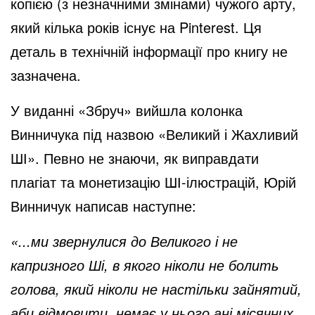
копією (з незначними змінами) чужого арту,
який кілька років існує на Pinterest. Ця
деталь в технічній інформації про книгу не
зазначена.
У виданні «Збруч» вийшла колонка
Винничука під назвою «Великий і Жахливий
ШІ». Певно не знаючи, як виправдати
плагіат та монетизацію ШІ-ілюстрацій, Юрій
Винничук написав наступне:
«...ми звернулися до Великого і не
капризного Ші, в якого ніколи не болить
голова, який ніколи не настільки зайнятий,
аби відмовити, немає у нього ані місячних,