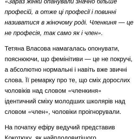
«Зараз жінки опанували значно більше
професій, а отже ці професії і повинні
називатися в жіночому роді. Членкиня — це
не професія, так само як і член».
Тетяна Власова намагалась опонувати,
пояснюючи, що фемінітиви — це не покручі,
а абсолютно нормальні і навіть вже звичні
слова. Її ремарку про те, що сміх дорослих
чоловіків над словом «членкиня»
ідентичний сміху молодших школярів над
словом «член», чоловіки проігнорували.
На початку ефіру ведучий представив
Кокотюху, як найплодовитішого