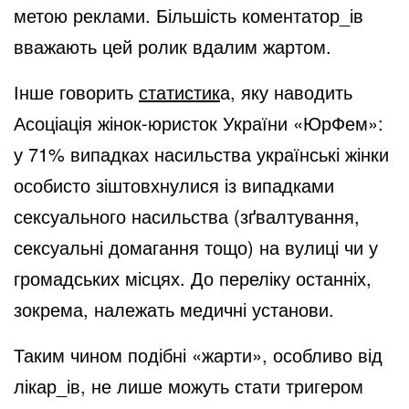
метою реклами. Більшість коментатор_ів
вважають цей ролик вдалим жартом.
Інше говорить
статистик
а, яку наводить
Асоціація жінок-юристок України «ЮрФем»:
у 71% випадках насильства українські жінки
особисто зіштовхнулися із випадками
сексуального насильства (зґвалтування,
сексуальні домагання тощо) на вулиці чи у
громадських місцях. До переліку останніх,
зокрема, належать медичні установи.
Таким чином подібні «жарти», особливо від
лікар_ів, не лише можуть стати тригером