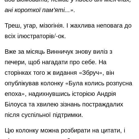
ані короткої пам'яті...».
Треш, угар, мізогінія. І жахлива неповага до
всіх ілюстраторів/-ок.
Вже за місяць Винничук знову виліз з
печери, щоб нагадати про себе. На
сторінках того ж видання «Збруч», він
опублікував колонку «Була колись розпусна
епоха», надихнувшись історією Андрія
Білоуса та хвилею зізнань постраждалих
після суспільної підтримки.
Цю колонку можна розбирати на цитати, і