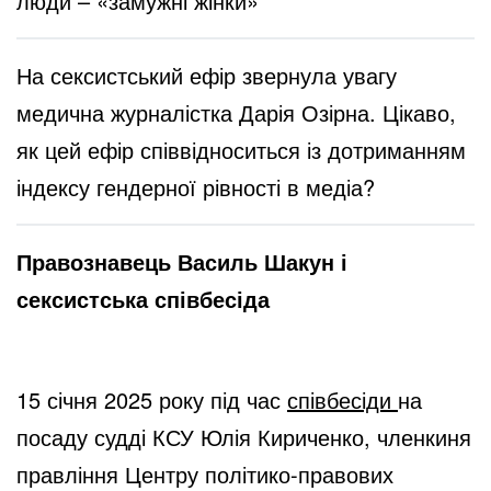
люди – «замужні жінки»
На сексистський ефір звернула увагу
медична журналістка Дарія Озірна. Цікаво,
як цей ефір співвідноситься із дотриманням
індексу гендерної рівності в медіа?
Правознавець Василь Шакун і
сексистська співбесіда
15 січня 2025 року під час
співбесіди
на
посаду судді КСУ Юлія Кириченко, членкиня
правління Центру політико-правових