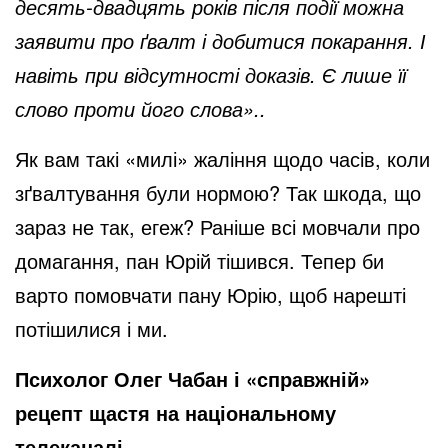
десять-двадцять років після події можна
заявити про ґвалт і добитися покарання. І
навіть при відсутності доказів. Є лише її
слово проти його слова»..
Як вам такі «милі» жаління щодо часів, коли
зґвалтування були нормою? Так шкода, що
зараз не так, егеж? Раніше всі мовчали про
домагання, пан Юрій тішився. Тепер би
варто помовчати пану Юрію, щоб нарешті
потішилися і ми.
Психолог Олег Чабан і «справжній»
рецепт щастя на національному
телеканалі