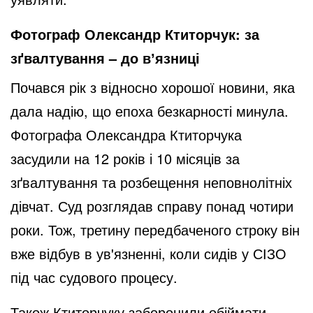
Фотограф Олександр Ктиторчук: за
зґвалтування – до вʼязниці
Почався рік з відносно хорошої новини, яка
дала надію, що епоха безкарності минула.
Фотографа Олександра Ктиторчука
засудили на 12 років і 10 місяців за
зґвалтування та розбещення неповнолітніх
дівчат. Суд розглядав справу понад чотири
роки. Тож, третину передбаченого строку він
вже відбув в ув'язненні, коли сидів у СІЗО
під час судового процесу.
Також Ктиторчуку заборонили обіймати