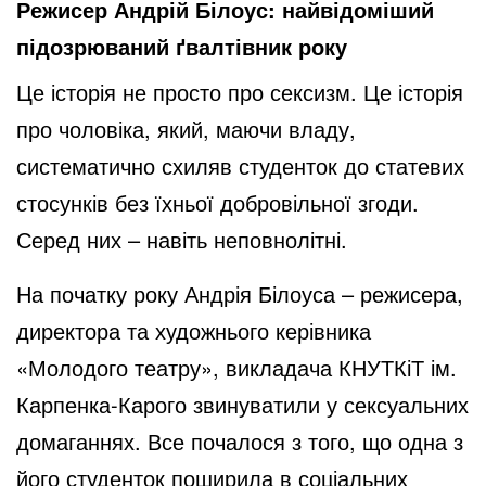
Режисер Андрій Білоус: найвідоміший
підозрюваний ґвалтівник року
Це історія не просто про сексизм. Це історія
про чоловіка, який, маючи владу,
систематично схиляв студенток до статевих
стосунків без їхньої добровільної згоди.
Серед них – навіть неповнолітні.
На початку року Андрія Білоуса – режисера,
директора та художнього керівника
«Молодого театру», викладача КНУТКіТ ім.
Карпенка-Карого звинуватили у сексуальних
домаганнях. Все почалося з того, що одна з
його студенток поширила в соціальних