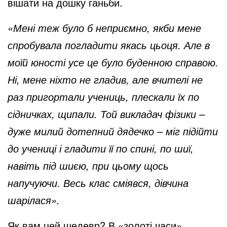
вішати на дошку ганьби.
«Мені теж було б неприємно, якби мене
спробувала погладити якась цьоця. Але в
моїй юності усе це було буденною справою.
Ні, мене ніхто не гладив, але вчителі не
раз пригортали учениць, плескали їх по
сідничках, щипали. Той викладач фізики –
дуже милий дотепний дядечко – міг підійти
до учениці і гладити її по спині, по шиї,
навіть під шиєю, при цьому щось
напучуючи. Весь клас сміявся, дівчина
шарілася».
Як вам цей шедевр? В «золоті часи»