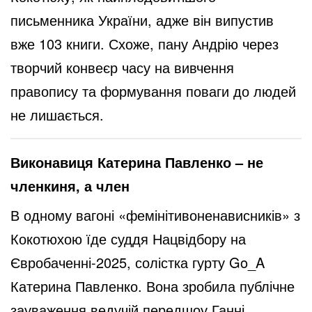
письменника України, адже він випустив
вже 103 книги. Схоже, пану Андрію через
творчий конвеєр часу на вивчення
правопису та формування поваги до людей
не лишається.
Виконавиця Катерина Павленко – не
членкиня, а член
В одному вагоні «фемінітивоненависників» з
Кокотюхою їде суддя Нацвідбору на
Євробаченні-2025, солістка гурту Go_A
Катерина Павленко. Вона зробила публічне
зауваження ведучій передшоу Ганні