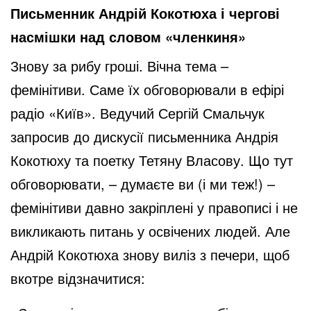
Письменник Андрій Кокотюха і чергові
насмішки над словом «членкиня»
Знову за рибу гроші. Вічна тема –
фемінітиви. Саме їх обговорювали в ефірі
радіо «Київ». Ведучий Сергій Смальчук
запросив до дискусії письменника Андрія
Кокотюху та поетку Тетяну Власову. Що тут
обговорювати, – думаєте ви (і ми теж!) –
фемінітиви давно закріплені у правописі і не
викликають питань у освічених людей. Але
Андрій Кокотюха знову виліз з печери, щоб
вкотре відзначитися: