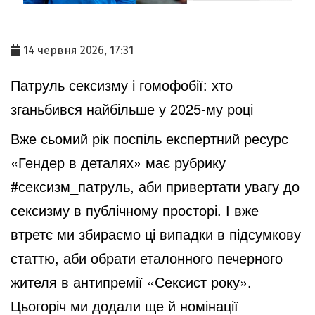
14 червня 2026, 17:31
Патруль сексизму і гомофобії: хто
зганьбився найбільше у 2025-му році
Вже сьомий рік поспіль експертний ресурс
«Гендер в деталях» має рубрику
#сексизм_патруль, аби привертати увагу до
сексизму в публічному просторі. І вже
втретє ми збираємо ці випадки в підсумкову
статтю, аби обрати еталонного печерного
жителя в антипремії «Сексист року».
Цьогоріч ми додали ще й номінації