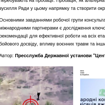
зусилля Ради у цьому напрямку та створити окр
Основними завданнями робочої групи
консульт
міжнародними партнерами є дослідження ключови
рекомендації для ефективної роботи на всіх ета
бойового досвіду, впливу воєнних травм та інш
Автор:
Пресслужба Державної установи "Цент