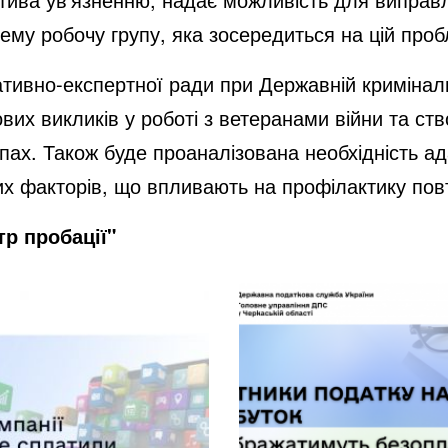
ему робочу групу, яка зосередиться на цій проб
ативно-експертної ради при Державній криміналь
х викликів у роботі з ветеранами війни та ств
пах. Також буде проаналізована необхідність ад
их факторів, що впливають на профілактику пов
р пробації"