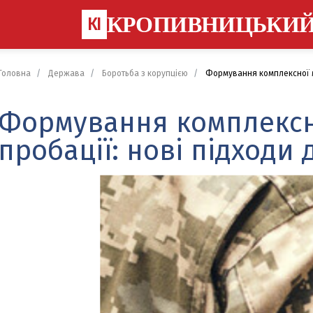
КРОПИВНИЦЬКИ
КІ
Головна
Держава
Боротьба з корупцією
Формування комплексної мод
Формування комплексно
пробації: нові підходи 