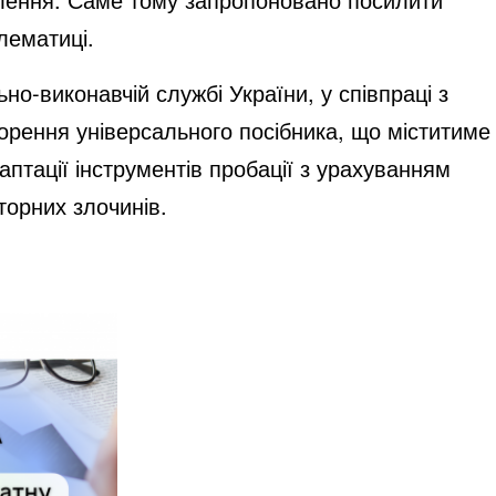
лематиці.
но-виконавчій службі України,
у співпраці з
орення універсального посібника, що міститиме
аптації інструментів пробації з урахуванням
торних злочинів.