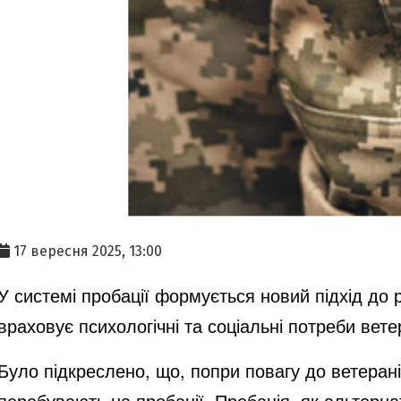
17 вересня 2025, 13:00
У системі пробації формується новий підхід до
враховує психологічні та соціальні потреби вете
Було підкреслено, що, попри повагу до ветеранів
перебувають на пробації. Пробація, як альтер