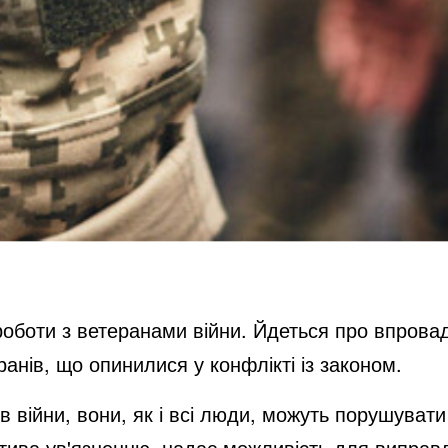
 роботи з ветеранами війни. Йдеться про впрова
ранів, що опинилися у конфлікті із законом.
 війни, вони, як і всі люди, можуть порушувати 
натива ув'язненню, надає можливість для випра