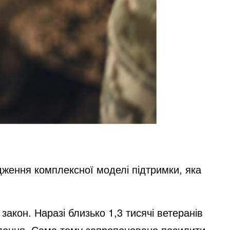
дження комплексної моделі підтримки, яка
закон. Наразі близько 1,3 тисячі ветеранів
влення. Саме тому запропоновано посилити