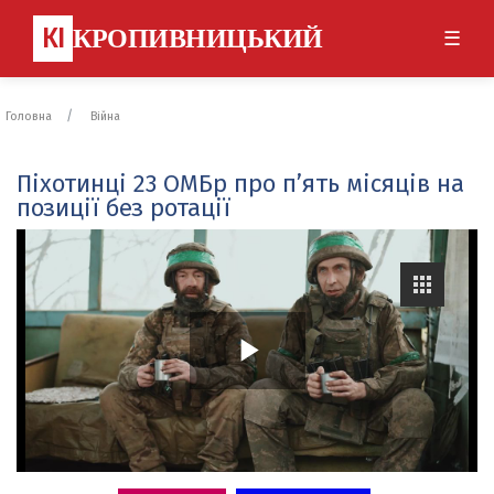
КІ
КРОПИВНИЦЬКИЙ
☰
Головна
Війна
Піхотинці 23 ОМБр про п’ять місяців на
позиції без ротації
P
l