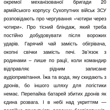
окремої механізованої бригади 20
o
армійського корпусу Сухопутних військ ЗСУ
розповідають про чергування «чотири через
чотири». Про тісний бліндаж, який треба
постійно добудовувати після ворожих
ударів. Гарячий чай замість обігрівача,
окопні свічки замість печі. Зв’язок з
родинами – лише по рації, коли командир
відправляє рідним записане
аудіопривітання. Їжа та вода, яку скидають з
дронів, бо іншого шляху для логістики
немає. Перепайка батарей збитих дронів як
єдина розвага. І в небі над укриттям —