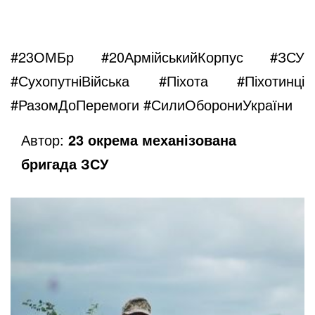
#23ОМБр
#20АрмійськийКорпус
#ЗСУ
#СухопутніВійська
#Піхота
#Піхотинці
#РазомДоПеремоги
#СилиОборониУкраїни
Автор:
23 окрема механізована
бригада ЗСУ