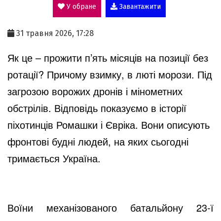
У обране
Завантажити
a
31 травня 2026, 17:28
y
Як це – прожити п’ять місяців на позиції без
ротації? Причому взимку, в люті морози. Під
V
загрозою ворожих дронів і мінометних
обстрілів. Відповідь показуємо в історії
i
піхотинців Ромашки і Євріка. Вони описують
фронтові будні людей, на яких сьогодні
d
тримається Україна.
e
Воїни механізованого батальйону 23-ї