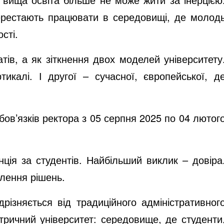
 перестають працювати в середовищі, де молод
сті.
ів, а як зіткнення двох моделей університету
тикалі. І другої – сучасної, європейської, д
ов’язків ректора з 05 серпня 2025 по 04 лютог
ція за студентів. Найбільший виклик – довіра
алення рішень.
ізняється від традиційного адміністративног
тричний університет: середовище, де студенти