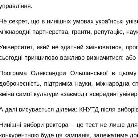
управління.
Не секрет, що в нинішніх умовах українські уні
міжнародні партнерства, гранти, репутацію, наук
Університет, який не здатний змінюватися, про
сьогодні принципово важливо визначитися: або 
Програма Олександри Ольшанської в цьому к
доброчесність, підтримка науки, міжнародна с
зміна самої культури взаємодії всередині універ
А далі висувається ділема: КНУТД після виборі
Нинішні вибори ректора – це тест не лише для к
конкурентною буде ця кампанія, залежатиме дов