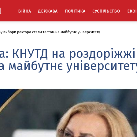
Й
ВІЙНА
ДЕРЖАВА
ПОЛІТИКА
СУСПІЛЬСТВО
ЕКО
 вибори ректора стали тестом на майбутнє університету
: КНУТД на роздоріжжі
а майбутнє університет