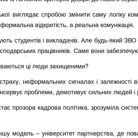
ої виглядає спробою змінити саму логіку кому
 формальна відкритість, а реальна комунікація.
ують студентів і викладачів. Але будь-який ЗВ
господарських працівників. Саме вони забезпечу
чуваються ці люди захищеними?
страху, неформальних сигналах і залежності в
 консервує проблеми, демотивує сильних людей 
стає прозора кадрова політика, зрозуміла систе
шу модель – університет партнерства, де пова