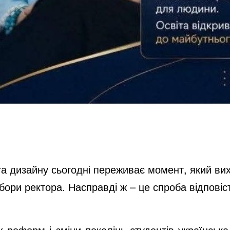
 та дизайну сьогодні переживає момент, який ви
бори ректора. Насправді ж – це спроба відповіс
іх реформ і зміни поколінь студентів українськ