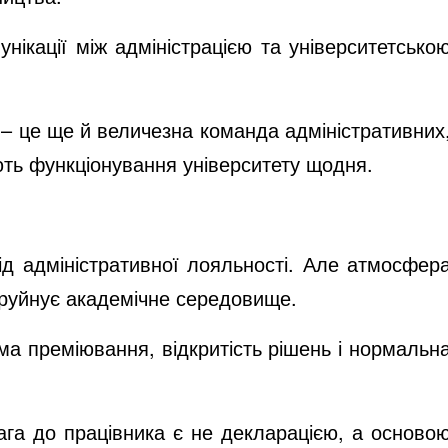
нікації між адміністрацією та університетсько
О – це ще й величезна команда адміністративних
ють функціонування університету щодня.
ід адміністративної лояльності. Але атмосфер
і руйнує академічне середовище.
ма преміювання, відкритість рішень і нормальн
га до працівника є не декларацією, а осново