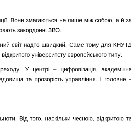
нції. Вони змагаються не лише між собою, а й з
бирають закордонні ЗВО.
часний світ надто швидкий. Саме тому для КНУТ
відкритого університету європейського типу.
еходу. У центрі – цифровізація, академічн
едовища та прозорість управління. І головне 
ьноти. Від того, наскільки чесною, відкритою т