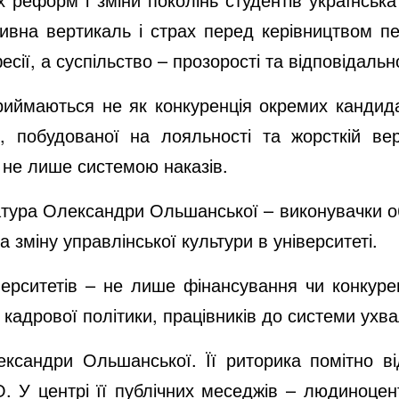
ративна вертикаль і страх перед керівництвом
сії, а суспільство – прозорості та відповідально
ймаються не як конкуренція окремих кандидат
, побудованої на лояльності та жорсткій вер
 не лише системою наказів.
тура Олександри Ольшанської – виконувачки об
а зміну управлінської культури в університеті.
верситетів – не лише фінансування чи конкурен
о кадрової політики, працівників до системи ухв
сандри Ольшанської. Її риторика помітно відр
О. У центрі її публічних меседжів – людиноцен