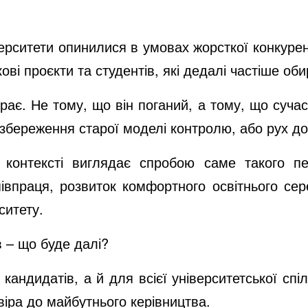
верситети опинилися в умовах жорсткої конкуре
ові проєкти та студентів, які дедалі частіше о
грає. Не тому, що він поганий, а тому, що су
збереження старої моделі контролю, або рух до 
онтексті виглядає спробою саме такого пер
півпраця, розвиток комфортного освітнього сер
ситету.
в – що буде далі?
андидатів, а й для всієї університетської спіл
іра до майбутнього керівництва.