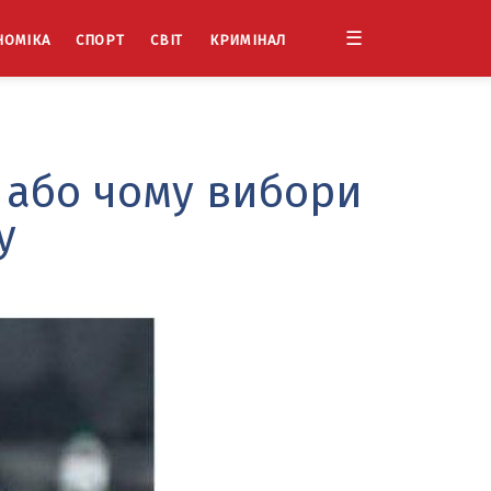
☰
НОМІКА
СПОРТ
СВІТ
КРИМІНАЛ
 або чому вибори
у