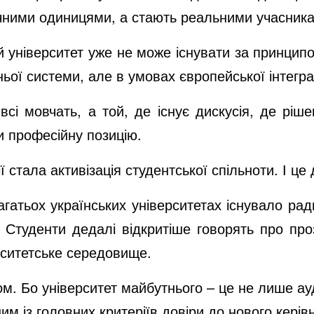
тичними одиницями, а стають реальними учасник
університет уже не може існувати за принципом
ьої системи, але в умовах європейської інтегр
 всі мовчать, а той, де існує дискусія, де рі
и професійну позицію.
 стала активізація студентської спільноти. І ц
гатьох українських університетах існувало ра
 Студенти дедалі відкритіше говорять про про
ерситетське середовище.
Бо університет майбутнього – це не лише аудит
ним із головних критеріїв довіри до нового керів