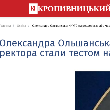
КРОПИВНИЦЬКИ
КІ
Головна
Освіта
Олександра Ольшанська: КНУТД на роздоріжжі або чому
Олександра Ольшанська
ректора стали тестом н