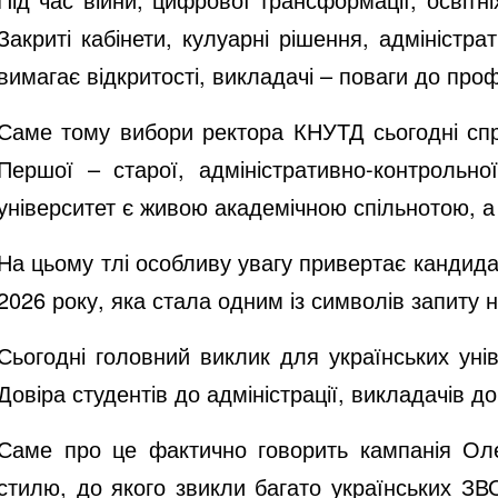
Закриті кабінети, кулуарні рішення, адмініст
вимагає відкритості, викладачі – поваги до профе
Саме тому вибори ректора КНУТД сьогодні спри
Першої – старої, адміністративно-контрольної
університет є живою академічною спільнотою, а
На цьому тлі особливу увагу привертає кандида
2026 року, яка стала одним із символів запиту н
Сьогодні головний виклик для українських уні
Довіра студентів до адміністрації, викладачів д
Саме про це фактично говорить кампанія Олек
стилю, до якого звикли багато українських ЗВ