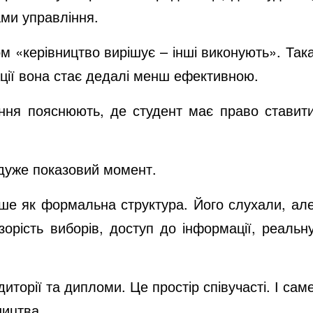
ами управління.
 «керівництво вирішує – інші виконують». Так
ації вона стає дедалі менш ефективною.
шення пояснюють, де студент має право ставит
е дуже показовий момент.
дше як формальна структура. Його слухали, ал
зорість виборів, доступ до інформації, реальн
орії та дипломи. Це простір співучасті. І сам
ництва.