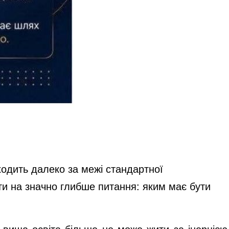
ходить далеко за межі стандартної
ти на значно глибше питання: яким має бути
а вища освіта більше не може жити за інерцією