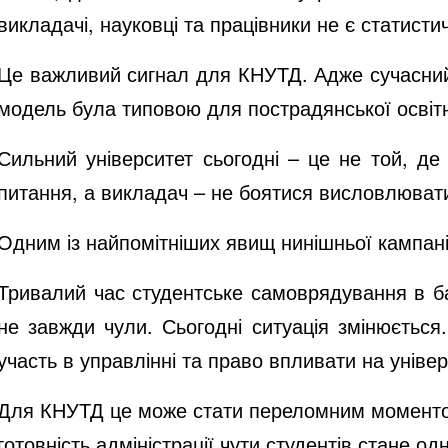
викладачі, науковці та працівники не є статис
Це важливий сигнал для КНУТД. Адже сучасний 
модель була типовою для пострадянської освітн
Сильний університет сьогодні – це не той, де
питання, а викладач – не боятися висловлюват
Одним із найпомітніших явищ нинішньої кампанії
Тривалий час студентське самоврядування в ба
не завжди чули. Сьогодні ситуація змінюється.
участь в управлінні та право впливати на унів
Для КНУТД це може стати переломним моментом. 
готовність адміністрації чути студентів стане од