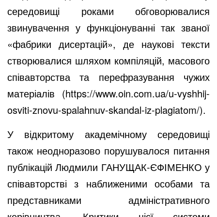
середовищі роками обговорювалися
звинувачення у функціонуванні так званої
«фабрики дисертацій», де наукові тексти
створювалися шляхом компіляцій, масового
співавторства та перефразування чужих
матеріалів (
https://www.oin.com.ua/u-vyshhij-
osviti-znovu-spalahnuv-skandal-iz-plagiatom/
).
У відкритому академічному середовищі
також неодноразово порушувалося питання
публікацій Людмили ГАНУЩАК-ЄФІМЕНКО у
співавторстві з наближеними особами та
представниками адміністративного
керівництва. Критики цієї системи