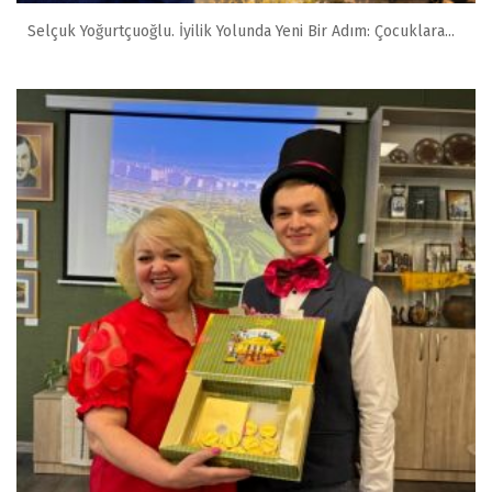
Selçuk Yoğurtçuoğlu. İyilik Yolunda Yeni Bir Adım: Çocuklara...