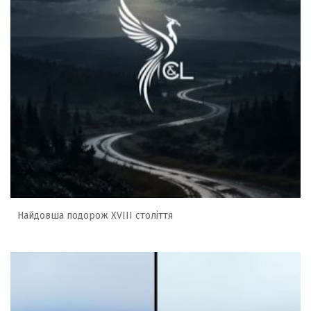
Найдовша подорож XVIII століття