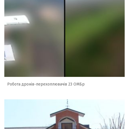
Робота дронів-перехоплювачів 23 ОМБр