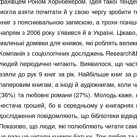
фахівцем Роном Хорнбекером. Ідея такої тенден
могла взяти почитати й у свою чергу зробити 
книг з пояснювальною запискою, а трохи пізніш
напрям з 2006 року з’явився й в Україні. Цікаво
маленькі домівки для книжок, які роблять велик
Компанія з соціологічних досліджень Research
людей періодично читають. Виявилося, що част
взяли до рук 9 книг за рік. Найбільше книг за 
паперовим книгам, а іноді й аудіокнигам, коли 
(36%) та любовні романи (27%). Молодь каже, 
нестача грошей, бо в середньому у книгарнях 
дослідження повідомляють, що бібліотеки відвід
Показово, що люди, які полюбляють читати самі,
не разу не читали книжок батьки. Тож любов та 