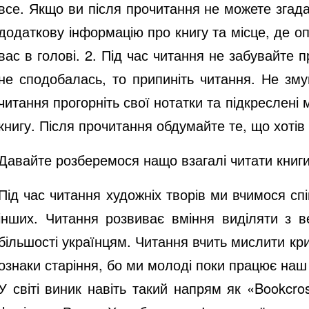
все. Якщо ви після прочитання не можете згад
додаткову інформацію про книгу та місце, де оп
вас в голові. 2. Під час читання не забувайте п
не сподобалась, то припиніть читання. Не зму
читання прогорніть свої нотатки та підкреслені 
книгу. Після прочитання обдумайте те, що хотів
Давайте розберемося нащо взагалі читати книг
Під час читання художніх творів ми вчимося с
інших. Читання розвиває вміння виділяти з в
більшості українцям. Читання вчить мислити кри
ознаки старіння, бо ми молоді поки працює наш 
У світі виник навіть такий напрям як «Bookcr