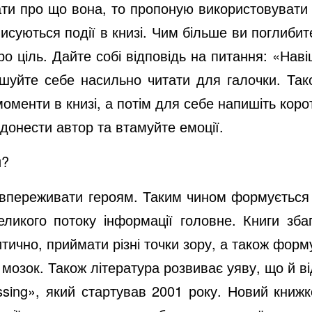
ати про що вона, то пропоную використовувати 
исуються події в книзі. Чим більше ви поглиби
ро ціль. Дайте собі відповідь на питання: «Нав
шуйте себе насильно читати для галочки. Тако
моменти в книзі, а потім для себе напишіть кор
 донести автор та втамуйте емоції.
и?
півпереживати героям. Таким чином формуєтьс
еликого потоку інформації головне. Книги зба
тично, приймати різні точки зору, а також фор
мозок. Також література розвиває уяву, що й ві
ossing», який стартував 2001 року. Новий кни