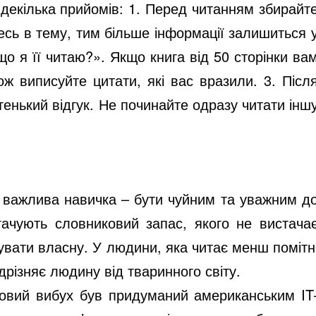
декілька прийомів: 1. Перед читанням збирайт
тесь в тему, тим більше інформації залишиться 
іщо я її читаю?». Якщо книга від 50 сторінки ва
ж виписуйте цитати, які вас вразили. 3. Післ
отенький відгук. Не починайте одразу читати інш
я важлива навичка – бути чуйним та уважним д
гачують словниковий запас, якого не вистача
мувати власну. У людини, яка читає менш помітн
дрізняє людину від тваринного світу.
жковий вибух був придуманий американським IT