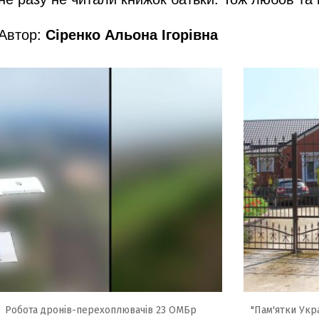
Автор:
Сіренко Альона Ігорівна
Робота дронів-перехоплювачів 23 ОМБр
"Пам'ятки Укра