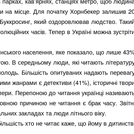
 парках, кав’ярнях, станціях метро, щоб людин
ти на місце. Для початку Хорнбекер залишив 2
м Буккросинг, який оздоровлював людство. Таки
волюційних часів. Тепер в Україні можна зустріт
їнського населення, яке показало, що лише 43
ою. В середньому люди, які читають літератур
і молодь. Більшість опитуваних надають переваг
ними жанрами є детективи (41%), історичні твор
лери. Перепоною до читання українці називают
овною причиною не читання є брак часу. Звітн
льних закладах та люди літнього віку.
ільшість хто не читає каже, що йому в дитинств
.