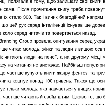
ції полягала в тому, щоб залишати свої книги в
те саме. Після прочитання книгу треба поверну
е їх стало 300. Так і виник благодійний напря
, що цей рух серед інтелігенції існував ще доре
е коло серед читачів та повертається назад.
&Branding Group провела опитування серед укра
іше читає молодь, жінки та люди з вищою освіт
рік читають люди на пенсії, а на другому місц
часу на читання не вистачає. Найбільш популяр
що частіше купують книги жанру фентезі та три
книга коштує понад 100 гривень. Також ще осн
ує тільки молодь, яка навчається у вищих навча
 частіше читають й своїм дітям. Цікаво те, що б
повагу до книжок треба виховувати з дитинства