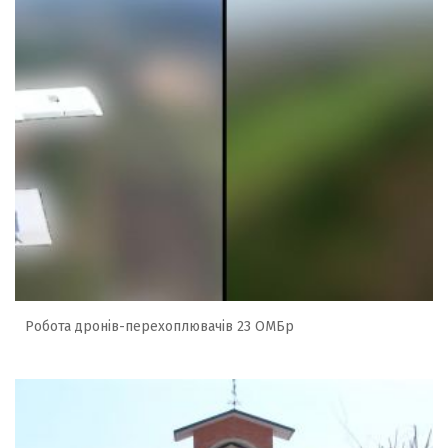
Робота дронів-перехоплювачів 23 ОМБр