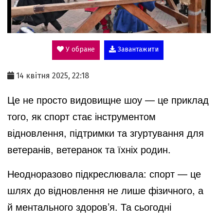
l
У обране
Завантажити
a
14 квітня 2025, 22:18
y
Це не просто видовищне шоу — це приклад
того, як спорт стає інструментом
V
відновлення, підтримки та згуртування для
ветеранів, ветеранок та їхніх родин.
i
Неодноразово підкреслювала: спорт — це
шлях до відновлення не лише фізичного, а
d
й ментального здоров’я. Та сьогодні