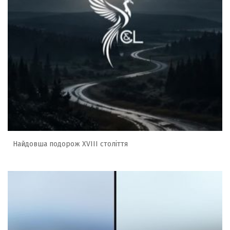
Найдовша подорож XVIII століття