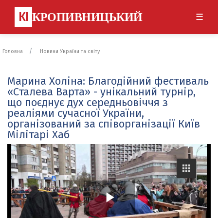
КІ
КРОПИВНИЦЬКИЙ
☰
Головна
Новини України та світу
Марина Холіна: Благодійний фестиваль
«Сталева Варта» - унікальний турнір,
що поєднує дух середньовіччя з
реаліями сучасної України,
організований за співорганізації Київ
Мілітарі Хаб
P