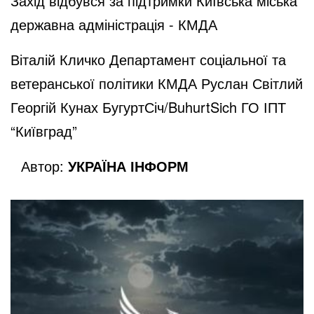
Захід відбувся за підтримки Київська міська
державна адміністрація - КМДА
Віталій Кличко Департамент соціальної та
ветеранської політики КМДА Руслан Світлий
Георгій Кунах БугуртСіч/BuhurtSich ГО ІПТ
“Київград”
Автор:
УКРАЇНА ІНФОРМ