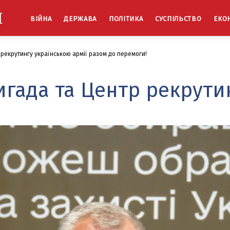
Й
ВІЙНА
ДЕРЖАВА
ПОЛІТИКА
СУСПІЛЬСТВО
ЕКО
 рекрутингу українською армії разом до перемоги!
игада та Центр рекрути