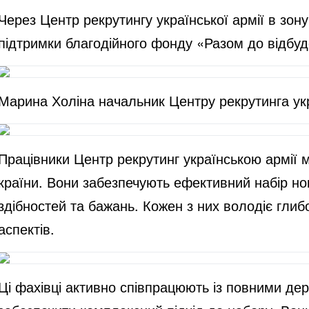
Через Центр рекрутингу української армії в зо
підтримки благодійного фонду «Разом до відбуд
Марина Холіна начальник Центру рекрутинга укр
Працівники Центр рекрутинг українською армії 
країни. Вони забезпечують ефективний набір нов
здібностей та бажань. Кожен з них володіє глиб
аспектів.
Ці фахівці активно співпрацюють із повними де