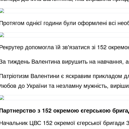
Протягом однієї години були оформлені всі необ
Рекрутер допомогла їй зв'язатися зі 152 окремо
За тиждень Валентина вирушить на навчання, а 
Патріотизм Валентини є яскравим прикладом для
любов до України та незламну мужність, виріши
Партнерство з 152 окремою єгерською бриг
Начальник ЦВС 152 окремої єгерської бригади З