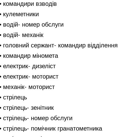
⦁ командири взводів
⦁ кулеметники
⦁ водій- номер обслуги
⦁ водій- механік
⦁ головний сержант- командир відділення
⦁ командир міномета
⦁ електрик- дизеліст
⦁ електрик- моторист
⦁ механік- моторист
⦁ стрілець
⦁ стрілець- зенітник
⦁ стрілець- номер обслуги
⦁ стрілець- помічник гранатометника