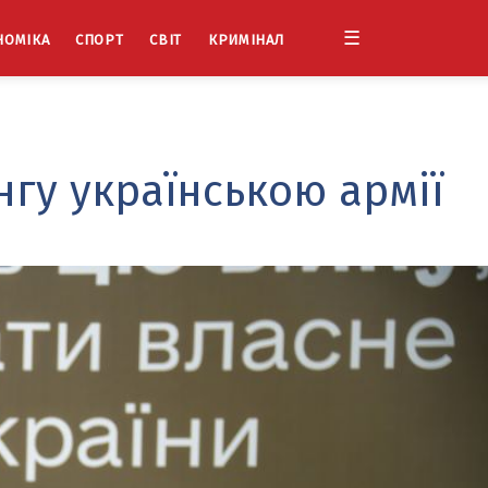
☰
НОМІКА
СПОРТ
СВІТ
КРИМІНАЛ
нгу українською армії