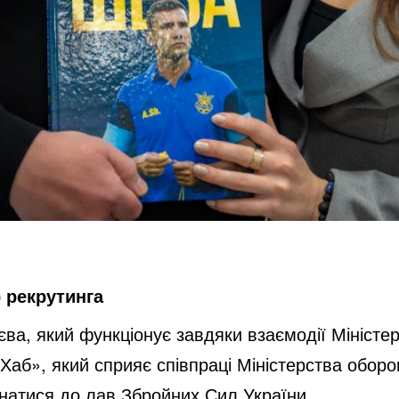
 рекрутинга
єва, який функціонує завдяки взаємодії Міністер
Хаб», який сприяє співпраці Міністерства оборон
натися до лав Збройних Сил України.