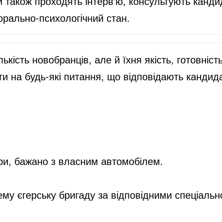
 також проходять інтерв'ю, консультують канди
орально-психологічний стан.
кість новобранців, але й їхня якість, готовніс
ти на будь-які питання, що відповідають кандида
ри, бажано з власним автомобілем.
рему єгерську бригаду за відповідними спеціаль