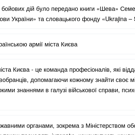
ну бойових дій було передано книги «Шева» Сем
ови України» та словацького фонду «Ukrajina –
аїнською армії міста Києва
міста Києва - це команда професіоналів, які ві
обранців, допомагаючи кожному знайти своє міс
окими знаннями в галузі військової справи, псих
ржавними органами, зокрема з Міністерством об