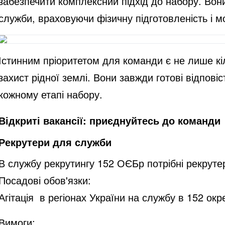
забезпечити комплексний підхід до набору. Вони
служби, враховуючи фізичну підготовленість і м
Істинним пріоритетом для команди є не лише кіль
захист рідної землі. Вони завжди готові відповіс
кожному етапі набору.
Відкриті вакансії: приєднуйтесь до команди
Рекрутери для служби
В службу рекрутингу 152 ОЄБр потрібні рекруте
Посадові обов'язки:
Агітація в регіонах України на службу в 152 ок
Вимоги: