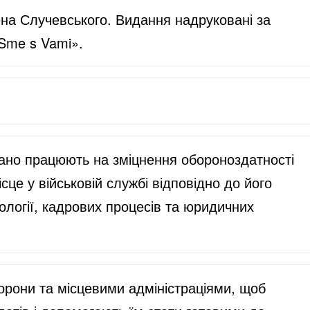
ена Случевського. Видання надруковані за
 Sme s Vami».
ддано працюють на зміцнення обороноздатності
це у військовій службі відповідно до його
ології, кадрових процесів та юридичних
орони та місцевими адміністраціями, щоб