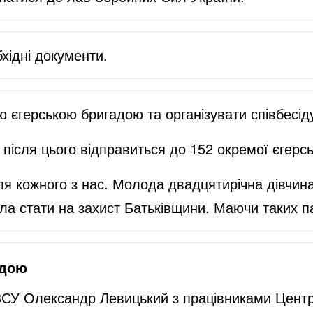
хідні документи.
ю єгерською бригадою та організувати співбесі
після цього відправиться до 152 окремої єгерс
 кожного з нас. Молода двадцятирічна дівчина,
ла стати на захист Батьківщини. Маючи таких па
адою
СУ Олександр Левицький з працівниками Центра