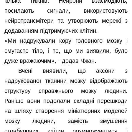
кілька тижнів. Нейрони взаємодіють,
посилають сигнали, використовують
нейротрансмітери та утворюють мережі з
додаванням підтримуючих клітин.
«Ми надрукували кору головного мозку і
смугасте тіло, і те, що ми виявили, було
дуже вражаючим», - додав Чжан.
Вчені виявили, що аксони з
надрукованої тканини мозку відображають
структуру справжнього мозку людини.
Раніше вони подолали складні перешкоди
на шляху створення мініатюрних моделей
мозку людини, замість змушення
стовбурових клітин розмножуватися і