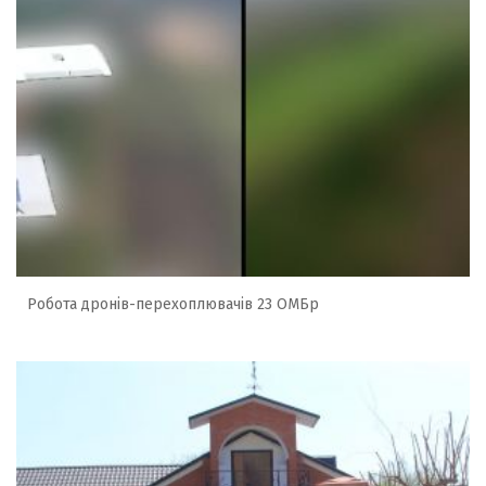
Робота дронів-перехоплювачів 23 ОМБр