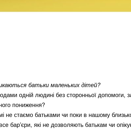
икаються батьки маленьких дітей?
ходами одній людині без сторонньої допомоги, з
ьного пониження?
 не стаємо батьками чи поки в нашому близьком
 все бар’єри, які не дозволяють батькам чи опі