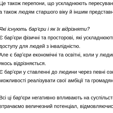
Це також перепони, що ускладнюють пересування 
а також людям старшого віку й іншим представ
Які існують бар’єри і як їх відрізняти?
Є бар’єри фізичні та просторові, які ускладнюют
доступу для людей з інвалідністю.
Але є бар’єри економічні та освітні, коли у люд
якось відрізняється.
Є бар’єри у ставленні до людини через певні озн
можливості реалізувати свої амбіції та громадян
Всі ці бар'єри негативно впливають на суспіль
втрачаємо величезний потенціал, відмовляючись 