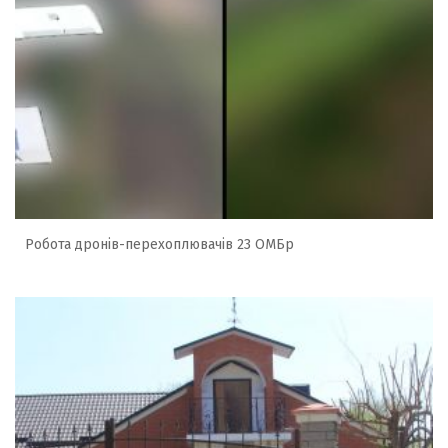
Робота дронів-перехоплювачів 23 ОМБр