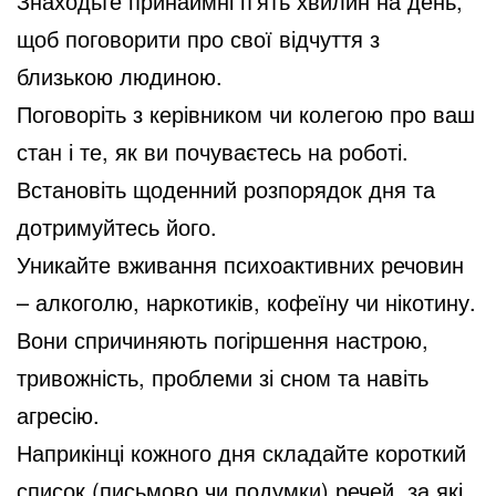
Знаходьте принаймні п’ять хвилин на день,
щоб поговорити про свої відчуття з
близькою людиною.
Поговоріть з керівником чи колегою про ваш
стан і те, як ви почуваєтесь на роботі.
Встановіть щоденний розпорядок дня та
дотримуйтесь його.
Уникайте вживання психоактивних речовин
– алкоголю, наркотиків, кофеїну чи нікотину.
Вони спричиняють погіршення настрою,
тривожність, проблеми зі сном та навіть
агресію.
Наприкінці кожного дня складайте короткий
список (письмово чи подумки) речей, за які