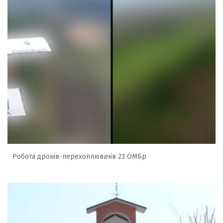
Робота дронів-перехоплювачів 23 ОМБр