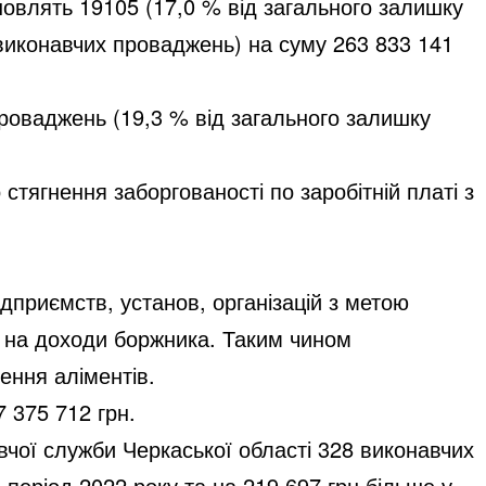
новлять 19105 (17,0 % від загального залишку
виконавчих проваджень) на суму 263 833 141
проваджень (19,3 % від загального залишку
тягнення заборгованості по заробітній платі з
дприємств, установ, організацій з метою
я на доходи боржника. Таким чином
ення аліментів.
7 375 712 грн.
вчої служби Черкаської області 328 виконавчих
 період 2022 року та на 219 697 грн більше у