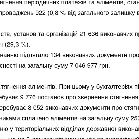
ягнення періодичних платежів та аліментів, ста
проваджень 922 (0,8 % від загального залишку 
ств, установ та організацій 21 636 виконавчих 
 (29,3 %).
нанню підлягало 134 виконавчих документи про с
сності на загальну суму 7 046 977 грн.
ягнення аліментів. При цьому у бухгалтеріях пі
ребуває 9 776 постанов про звернення стягненн
еребуває 8 052 виконавчих документи про стягн
жниками сплачено аліментів на загальну суму 25
нню у територіальних відділах державної викона
рн, що на 6 документів менше ніж за аналогічний