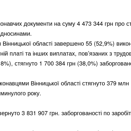
онавчих документи на суму 4 473 344 грн про стя
ідносинами.
Вінницької області завершено 55 (52,9%) викон
тній платі та інших виплатах, пов’язаних з тру
%), стягнуто 1 700 384 грн (38,0%) заборгованос
онавцями Вінницької області стягнуто 379 млн г
 минулого року.
ернуто 3 831 907 грн. заборгованості по заробітн