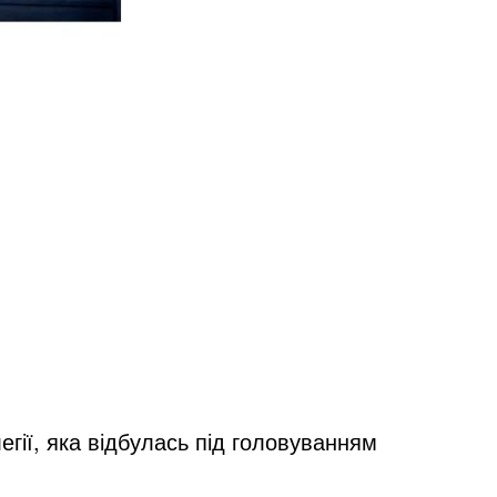
егії
, яка відбулась під головуванням