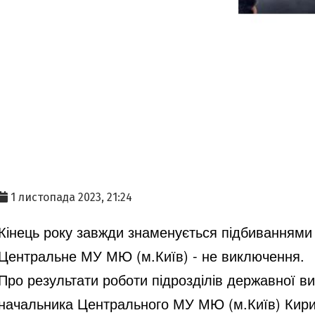
1 листопада 2023, 21:24
Кінець року завжди знаменується підбиваннями п
Центральне МУ МЮ (м.Київ) - не виключення.
Про
результати роботи підрозділів державної в
начальника Центрального МУ МЮ (м.Київ) Кир