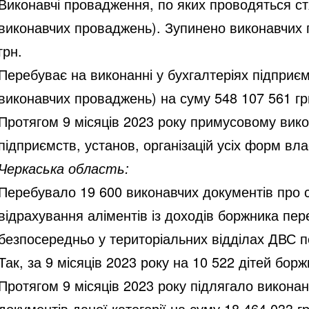
Виконавчі провадження, по яких проводяться ст
виконавчих проваджень). Зупинено виконавчих 
грн.
Перебуває на виконанні у бухгалтеріях підприєм
виконавчих проваджень) на суму 548 107 561 грн
Протягом 9 місяців 2023 року примусовому вико
підприємств, установ, організацій усіх форм вла
Черкаська область:
Перебувало 19 600 виконавчих документів про ст
відрахування аліментів із доходів боржника пе
безпосередньо у територіальних відділах ДВС п
Так, за 9 місяців 2023 року на 10 522 дітей бор
Протягом 9 місяців 2023 року підлягало викона
документів даної категорії на суму 18 464 033 г