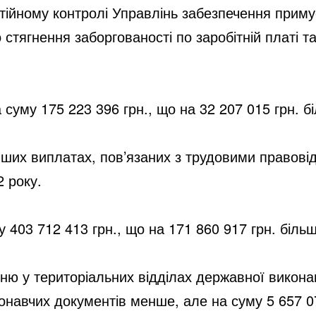
стійному контролі Управлінь забезпечення прим
о
стягнення заборгованості по заробітній платі т
на суму 175 223 396 грн., що на 32 207 015 грн. 
інших виплатах, пов’язаних з трудовими правові
2 року.
 403 712 413 грн., що на 171 860 917 грн. біль
ню у територіальних відділах державної викона
конавчих документів менше, але на суму 5 657 07