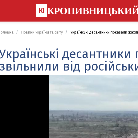
КРОПИВНИЦЬКИ
КІ
Головна
Новини України та світу
Українські десантники показали жахлив
Українські десантники 
звільнили від російськ