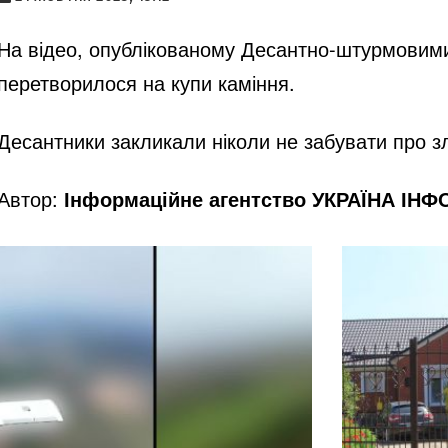
На відео, опублікованому Десантно-штурмовими 
перетворилося на купи каміння.
Десантники закликали ніколи не забувати про зл
Автор:
Інформаційне агентство УКРАЇНА ІН