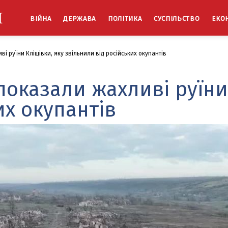
Й
ВІЙНА
ДЕРЖАВА
ПОЛІТИКА
СУСПІЛЬСТВО
ЕКО
і руїни Кліщівки, яку звільнили від російських окупантів
показали жахливі руїни
их окупантів