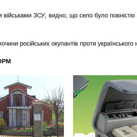
i
військами ЗСУ, видно, що село було повністю з
d
очини російських окупантів проти українського 
e
ФОРМ
o