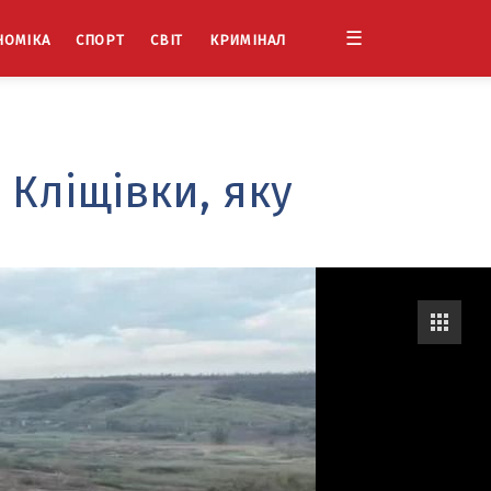
☰
НОМІКА
СПОРТ
СВІТ
КРИМІНАЛ
 Кліщівки, яку