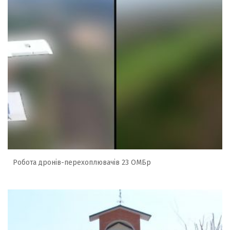
Робота дронів-перехоплювачів 23 ОМБр