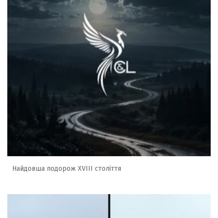
Найдовша подорож XVIII століття