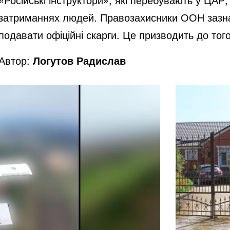
затриманнях людей. Правозахисники ООН зазна
подавати офіційні скарги. Це призводить до тог
Автор:
Логутов Радислав