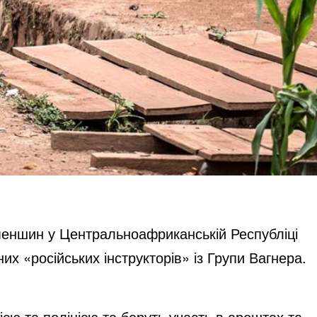
и меншин у Центральноафриканській Республіці
х «російських інструкторів» із Групи Вагнера.
ією та поліцією та беруть участь в арештах та