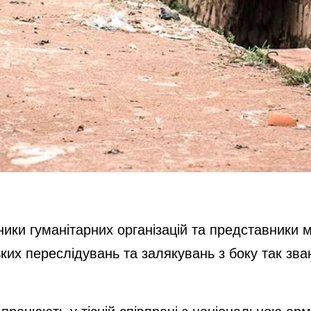
ітники гуманітарних організацій та представник
их переслідувань та залякувань з боку так звани
 працюють у тісній співпраці з національною арм