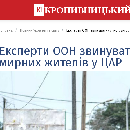
КРОПИВНИЦЬКИ
КІ
Головна
Новини України та світу
Експерти ООН звинуватили інструкторі
Експерти ООН звинуват
мирних жителів у ЦАР