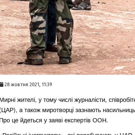
28 жовтня 2021, 11:39
Мирні жителі, у тому числі журналісти, співроб
(ЦАР), а також миротворці зазнають насильницьк
Про це йдеться у заяві експертів ООН.
«Російські інструктори», які перебувають у ЦАР,