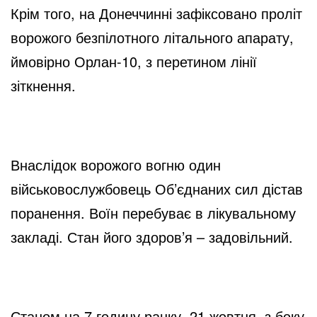
Крім того, на Донеччинні зафіксовано проліт 
ворожого безпілотного літального апарату, 
ймовірно Орлан-10, з перетином лінії 
зіткнення.
Внаслідок ворожого вогню один 
військовослужбовець Об’єднаних сил дістав 
поранення. Воїн перебуває в лікувальному 
закладі. Стан його здоров’я – задовільний.
Станом на 7 годину ранку, 21 жовтня, з боку 