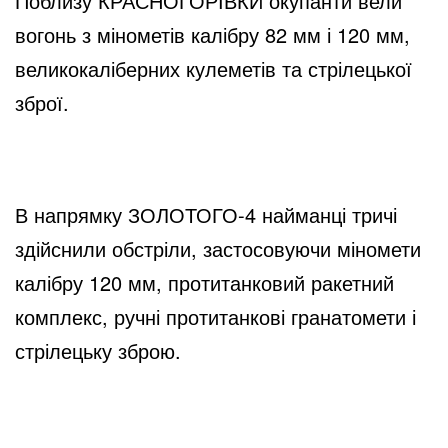
Поблизу КРАСНОГОРІВКИ окупанти вели 
вогонь з мінометів калібру 82 мм і 120 мм, 
великокаліберних кулеметів та стрілецької 
зброї.
В напрямку ЗОЛОТОГО-4 найманці тричі 
здійснили обстріли, застосовуючи міномети 
калібру 120 мм, протитанковий ракетний 
комплекс, ручні протитанкові гранатомети і 
стрілецьку зброю.