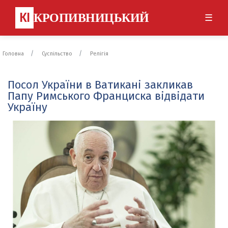
КІ
КРОПИВНИЦЬКИЙ
☰
Головна
Суспільство
Релігія
Посол України в Ватикані закликав
Папу Римського Франциска відвідати
Україну