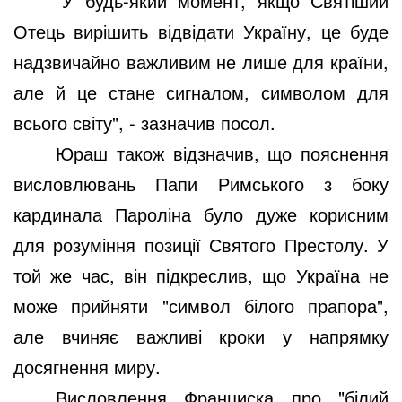
"У будь-який момент, якщо Святіший
Отець вирішить відвідати Україну, це буде
надзвичайно важливим не лише для країни,
але й це стане сигналом, символом для
всього світу", - зазначив посол.
Юраш також відзначив, що пояснення
висловлювань Папи Римського з боку
кардинала Пароліна було дуже корисним
для розуміння позиції Святого Престолу. У
той же час, він підкреслив, що Україна не
може прийняти "символ білого прапора",
але вчиняє важливі кроки у напрямку
досягнення миру.
Висловлення Франциска про "білий