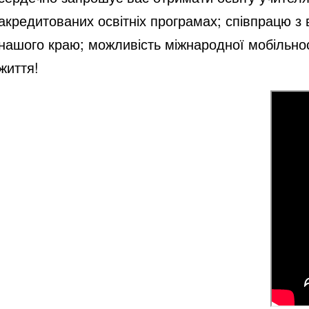
акредитованих освітніх програмах; співпрацю з
нашого краю; можливість міжнародної мобільност
життя!