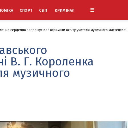
☰
НОМІКА
СПОРТ
СВІТ
КРИМІНАЛ
оленка сердечно запрошує вас отримати освіту учителя музичного мистецтва!
авського
і В. Г. Короленка
ля музичного