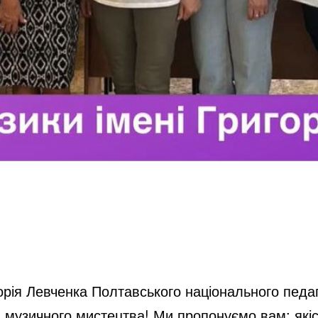
орія Левченка Полтавського національного педаго
 музичного мистецтва! Ми пропонуємо вам: якіс