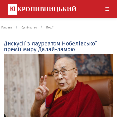
КІ
КРОПИВНИЦЬКИЙ
☰
Головна
Суспільство
Події
Дискусії з лауреатом Нобелівської
премії миру Далай-ламою