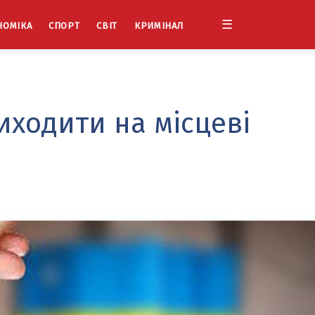
☰
НОМІКА
СПОРТ
СВІТ
КРИМІНАЛ
иходити на місцеві