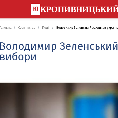
КРОПИВНИЦЬКИ
КІ
Головна
Суспільство
Події
Володимир Зеленський закликав українц
Володимир Зеленський 
вибори