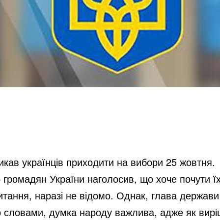
кав українців приходити на вибори 25 жовтня.
 громадян України наголосив, що хоче почути ї
итання, наразі не відомо. Однак, глава держави
 словами, думка народу важлива, адже як виріш