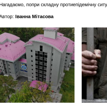
Нагадаємо, попри складну протиепідемічну ситу
Автор:
Іванна Мітасова