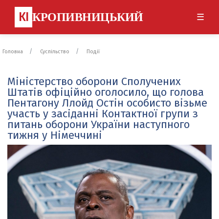
КІ
КРОПИВНИЦЬКИЙ
☰
Головна
Суспільство
Події
Міністерство оборони Сполучених
Штатів офіційно оголосило, що голова
Пентагону Ллойд Остін особисто візьме
участь у засіданні Контактної групи з
питань оборони України наступного
тижня у Німеччині