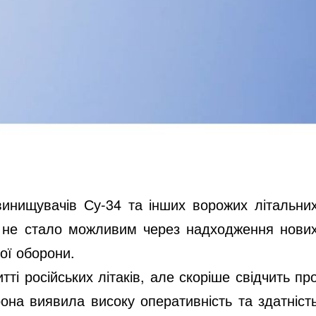
винищувачів Су-34 та інших ворожих літальни
це не стало можливим через надходження нови
ої оборони.
і російських літаків, але скоріше свідчить пр
она виявила високу оперативність та здатніст