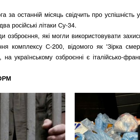
га за останній місяць свідчить про успішність
два російські літаки Су-34.
и озброєння, які могли використовувати захисн
ня комплексу С-200, відомого як 'Зірка смер
о, на українському озброєнні є італійсько-фр
ФОРМ