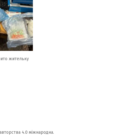
крито жительку
авторства 4.0 міжнародна.