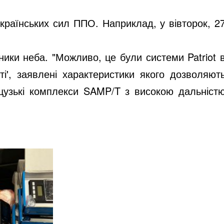
 українських сил ППО. Наприклад, у вівторок, 2
ики неба. "Можливо, це були системи Patriot 
ті', заявлені характеристики якого дозволяют
анцузькі комплекси SAMP/T з високою дальніст