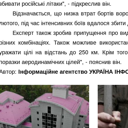
збивати російські літаки", - підкреслив він.
Відзначається, що низка втрат бортів воро
лютого, під час інтенсивних боїв вдалося збити 
Експерт також зробив припущення про вид
різних комбінаціях. Також можливе використан
уражати цілі на відстань до 250 км. Крім тог
поразки аеродинамічних цілей", - пояснив він.
Автор:
Інформаційне агентство УКРАЇНА ІН