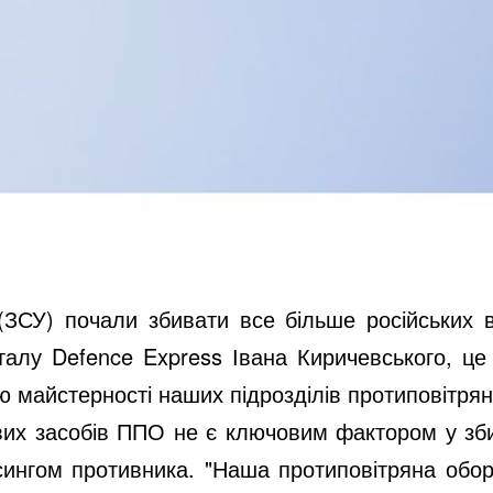
(ЗСУ) почали збивати все більше російських 
рталу Defence Express Івана Киричевського, 
ню майстерності наших підрозділів протиповітрян
их засобів ППО не є ключовим фактором у збитт
есингом противника. "Наша протиповітряна обор