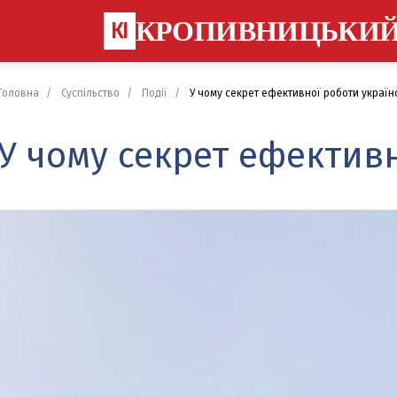
КРОПИВНИЦЬКИ
КІ
Головна
Суспільство
Події
У чому секрет ефективної роботи україн
У чому секрет ефективн