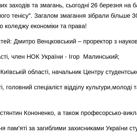
них заходів та змагань, сьогодні 26 березня на
ого тенісу". Загалом змагання зібрали більше 3
го коледжу економіки та права!
тей: Дмитро Венцковський – проректор з науково
сті, член НОК України - Ігор Малинський;
Київській області, начальник Центру студентсь
і, головний спеціаліст відділу культури,молоді 
остянтин Кононенко, а також професорсько-викл
ня пам'яті за загиблими захисниками України с