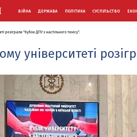
Й
ВІЙНА
ДЕРЖАВА
ПОЛІТИКА
СУСПІЛЬСТВО
ЕКО
ті розіграли "Кубок ДПУ з настільного тенісу".
ому університеті розіг