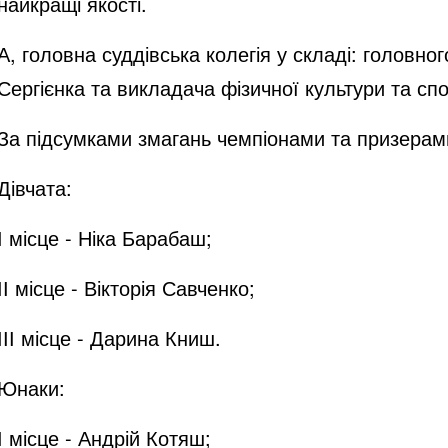
найкращі якості.
А, головна суддівська колегія у складі: головно
Сергієнка та викладача фізичної культури та сп
За підсумками змагань чемпіонами та призерам
Дівчата:
І місце - Ніка Барабаш;
ІІ місце - Вікторія Савченко;
ІІІ місце - Дарина Книш.
Юнаки:
І місце - Андрій Котяш;