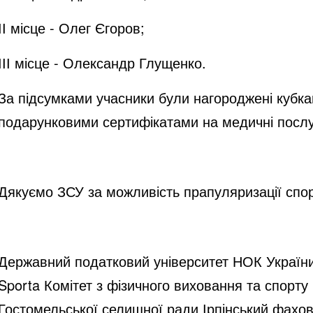
ІІ місце - Олег Єгоров;
ІІІ місце - Олександр Глущенко.
За підсумками учасники були нагороджені кубк
подарунковими сертифікатами на медичні послуг
Дякуємо ЗСУ за можливість прапуляризації спор
Державний податковий університет НОК України 
Sporta Комітет з фізичного виховання та спор
Гостомельської селищної ради Ірпінський фахов