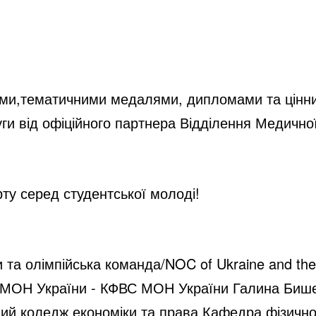
ами,тематичними медалями, дипломами та цінн
и від офіційного партнера Відділення Медичної 
ту серед студентської молоді!
та олімпійська команда/NOC of Ukraine and the
ту МОН України - КФВС МОН України Галина Бише
ий коледж економіки та права Кафедра фізичног