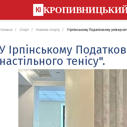
КРОПИВНИЦЬКИ
КІ
Головна
Спорт
Новини спорту
У Ірпінському Податковому університе
У Ірпінському Податков
настільного тенісу".