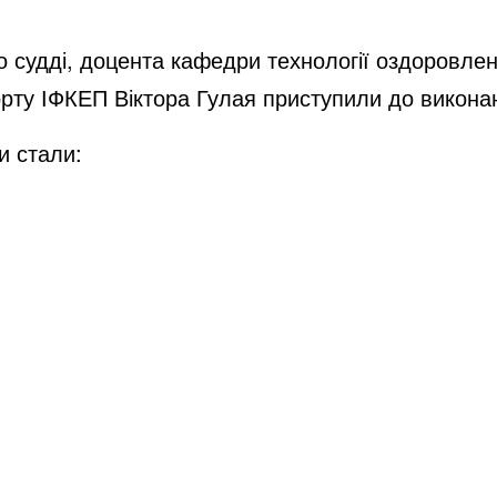
го судді, доцента кафедри технології оздоровлен
орту ІФКЕП Віктора Гулая приступили до виконан
и стали: