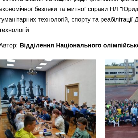
економічної безпеки та митної справи НЛ "Юрид
гуманітарних технологій, спорту та реабілітаці
технологій
Автор:
Відділення Національного олімпійсько